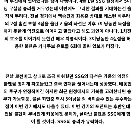
의 부진에서 벗어났다는 점이 다행이다. 4월 1일 SSG 원정에서 5이
닝 무실점 승리를 거두었는데 이번에도 그러한 결과를 기대하는건 솔
직히 무리다. 전날 경기에서 백승건과 최용준 상대로 케스턴 히우라
의 2점 홈런 포함 4점을 올린 키움의 타선은 이후 7이닝동안 득점을
하지 못한게 역전으로 이어지고 말았다고 해도 과언이 아니다. 1차전
의 호조를 이어가지 못한건 매우 치명적이다. 3이닝동안 4실점을 허
용한 불펜은 카나쿠보 유토를 6회에 올린 업보가 터졌다.
전날 로젠버그 상대로 조금 아쉬웠던 SSG의 타선은 키움의 약점인
불펜을 멋지게 파고들었고 결국 연패를 끊어내는데 성공했다. 배동현
의 투구가 안정적이긴 하지만 최근 원정에서의 기복을 고려한다면 승
부가 가능할듯. 물론 최민준 역시 5이닝을 잘 버텨줄수 있는 투수라는
점이 이번 경기에서도 나올수 있다. 이번 경기의 포인트는 후반인데
전날 불펜이 무너진게 키움에겐 문제가, 살아난 불펜은 SSG에게 힘
이 될 것이다. SSG의 승리가 유력하다.