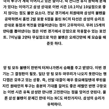
극의 투구가 계속 이어지고 있는 중이다. 즉 컨디션 유지 능력에 문제
가 있다는 이야기고 삼성 상대로 이번 시즌 10.1이닝 10실점으로 좋
지 않다는 점도 불안 요소다. 전날 경기에서 최원태와 삼성의 불펜을
공략하면서 홈런 2발 포함 6점을 올린 NC의 타선은 삼성의 승리조
상대로 동점과 역전을 만들어냈다는 점이 고무적이다. 무려 15개의
안타를 뽑아냈다는 점은 이번 경기에서 강점으로 작용할수 있는 포인
트. 7이닝을 2안타 무실점으로 막은 불펜은 오래간만에 제 모습을 해
준듯 하다.
양 팀 모두 불펜이 한번씩 터져나가면서 승패를 주고 받았다. 이번 경
기는 그 결정판이 될듯. 일단 양 팀 모두 마무리가 나오지 못한다는 핸
디캡은 갖추고 있는 상황. 즉, 선발 대결이 매우 중요해질텐데 루틴을
지킨 원태인의 투구는 충분히 기대를 걸어도 좋은 레벨인 반면 구창모
는 이번 시즌 유독 삼성만 만나면 고전한다는 점을 잊어선 안된다. 물
론 삼성 불펜이 문제긴 한데 이는 NC도 마찬가지다. 삼성의 승리가
유력하다.