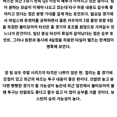
바즈는 최근 3경기 연속 QS 이상의 쾌투가 이어지고 있는 중이다. 팀
이 원하는 모습이 이제야 나오고 있는데 타구 허용 내용도 갈수록 좋
아지고 있다는 점은 분명 기대를 걸게 하는 포인트다. 월요일 경기에
서 마일스와 쥬엔저를 공략하면서 콜튼 카우저의 3점 홈런 포함 9점
을 득점한 볼티모어의 타선은 홈 경기의 호조를 원정으로 가져갈수 있
느냐가 관건이다. 일단 중심 타선이 확실히 살아났다는 점은 승부 포
인트. 그러나 등판과 동시에 4실점을 허용한 타일러 웰즈는 한계점이
명확해 보인다.
양 팀 모두 주말 시리즈의 타격은 나쁘지 않은 편. 얼리는 홈 경기에
강점이 있고 최근의 바즈는 투구 내용이 좋은 편이다. 선발만 놓고 본
다면 팽팽한 경기가 될 가능성이 높은데 최근 접전에서 볼티모어의 불
펜 투구는 빈말로도 좋다고 할수 없고 이 점이 승부를 가를 것이다. 보
스턴의 승리 가능성이 높다.