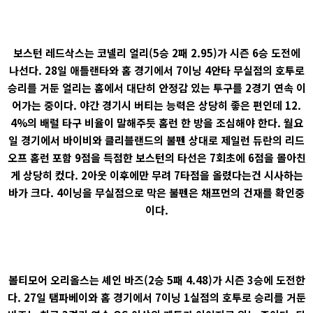
보스턴 레드삭스는 코넬리 얼리(5승 2패 2.95)가 시즌 6승 도전에
나선다. 28일 애틀랜타와 홈 경기에서 7이닝 4안타 무실점의 호투로
승리를 거둔 얼리는 홈에서 대단히 안정감 있는 투구를 2경기 연속 이
어가는 중이다. 야간 경기시 버티는 능력은 상당히 좋은 편인데 12.
4%의 배럴 타구 비율이 말해주듯 홈런 한 방을 조심해야 한다. 월요
일 경기에서 바이비와 클리블랜드의 불펜 상대로 제일런 듀란의 리드
오프 홈런 포함 9점을 득점한 보스턴의 타선은 7회초에 6점을 몰아친
게 상당히 컸다. 2아웃 이후에만 무려 7타점을 올렸다는건 시사하는
바가 크다. 4이닝을 무실점으로 막은 불펜은 채프먼의 건재를 확인중
이다.
볼티모어 오리올스는 셰인 바즈(2승 5패 4.48)가 시즌 3승에 도전한
다. 27일 탬파베이와 홈 경기에서 7이닝 1실점의 호투로 승리를 거둔