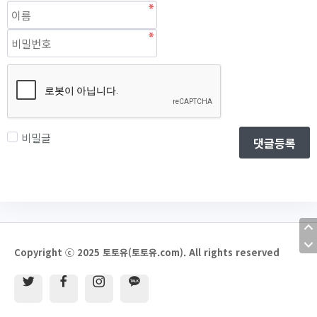
비밀글
댓글등록
Copyright ⓒ 2025 토토유(토토유.com). All rights reserved