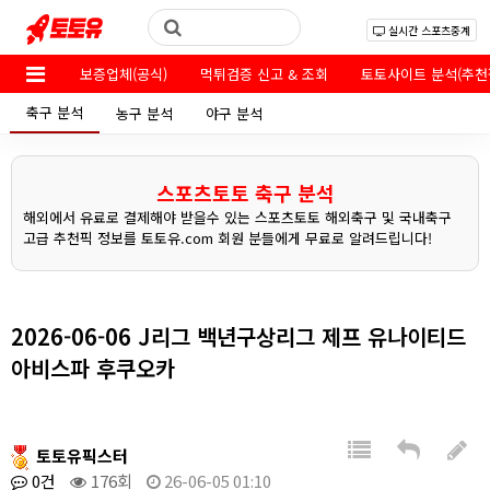
실시간 스포츠중계
보증업체(공식)
먹튀검증 신고 & 조회
토토사이트 분석(추천
축구 분석
농구 분석
야구 분석
스포츠토토 축구 분석
해외에서 유료로 결제해야 받을수 있는 스포츠토토 해외축구 및 국내축구
고급 추천픽 정보를 토토유.com 회원 분들에게 무료로 알려드립니다!
2026-06-06 J리그 백년구상리그 제프 유나이티드
아비스파 후쿠오카
토토유픽스터
0건
176회
26-06-05 01:10