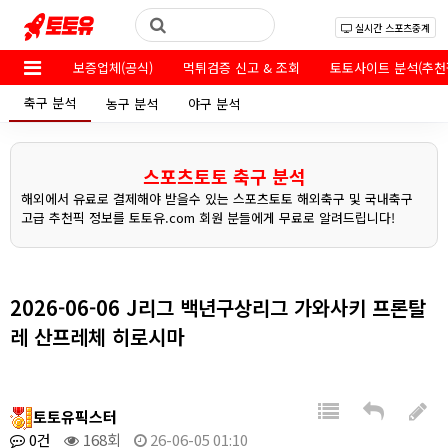
실시간 스포츠중계
보증업체(공식)
먹튀검증 신고 & 조회
토토사이트 분석(추천
축구 분석
농구 분석
야구 분석
스포츠토토 축구 분석
해외에서 유료로 결제해야 받을수 있는 스포츠토토 해외축구 및 국내축구
고급 추천픽 정보를 토토유.com 회원 분들에게 무료로 알려드립니다!
2026-06-06 J리그 백년구상리그 가와사키 프론탈
레 산프레체 히로시마
토토유픽스터
0건
168회
26-06-05 01:10