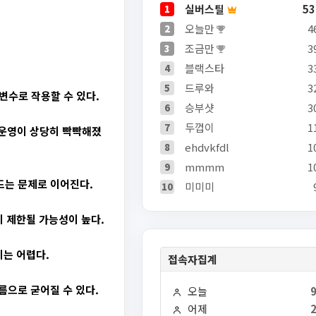
실버스틸
53
1
오늘만
4
2
조금만
3
3
블랙스타
3
4
드루와
3
5
변수로 작용할 수 있다.
승부샷
3
6
두껍이
1
7
션 운영이 상당히 빡빡해졌
ehdvkfdl
1
8
mmmm
1
9
드는 문제로 이어진다.
미미미
10
 제한될 가능성이 높다.
기는 어렵다.
접속자집계
으로 굳어질 수 있다.
오늘
어제