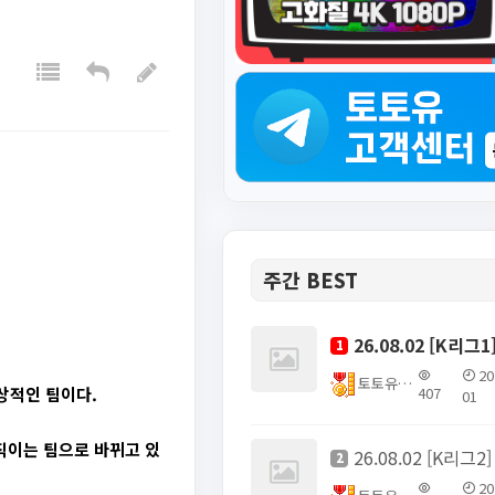
주간 BEST
1
20
토토유픽스터
407
상적인 팀이다.
01
직이는 팀으로 바뀌고 있
2
20