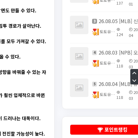
토토유픽스터
137
01
면도 만들 수 있다.
3
침투 경로가 살아난다.
20
토토유픽스터
124
04
를 모두 가져갈 수 있다.
4
 수 있다.
20
토토유픽스터
118
03
향을 바꿔줄 수 있는 자
5
20
토토유픽스터
가 훨씬 입체적으로 바뀐
118
03
이 드러나는 대목이다.
포인트랭킹
 전진할 가능성이 높다.