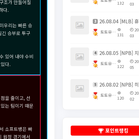
토토유픽스터
 구조가 만들어질
132
03
하다.
3
요미우리는 빠른 승
20
토토유픽스터
질긴 승부로 투구
131
03
4
수 있어 내야 수비
20
토토유픽스터
있다.
122
05
5
20
토토유픽스터
점을 줄이고, 선
120
02
 있는 팀이기 때문
에서 소프트뱅은 빠
포인트랭킹
이 원정 경기에서