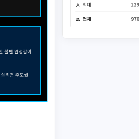
최대
129
전체
970
후반 불펜 안정감이
 살리면 주도권