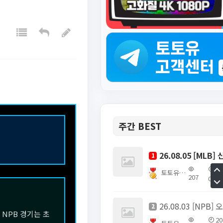
주간 BEST
1
20
토토유픽스터
207
04
2
NPB 경기는 초
20