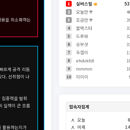
실버스틸
53
1
오늘만
4
2
 허용을 최소화하는
조금만
3
3
블랙스타
3
4
드루와
3
5
승부샷
3
6
두껍이
1
7
ehdvkfdl
1
8
mmmm
1
9
 빠르게 공격 리듬
있다. 선취점이 나
미미미
10
반 집중력을 발휘
비 실책이 큰 흐름
접속자집계
오늘
어제
14
를 활용하는지가