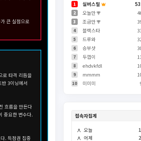
실버스틸
53
1
오늘만
4
2
나가 큰 실점으로
조금만
3
3
블랙스타
3
4
드루와
3
5
승부샷
3
6
두껍이
1
7
ehdvkfdl
1
8
mmmm
1
9
으로 타격 리듬을
초반 3이닝에서
미미미
10
접전 흐름을 만든다
이 중요한 변수다.
접속자집계
오늘
어제
다. 득점권 집중