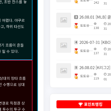
토토유픽스터
, 초반 찬스를 놓
242
31
3
 어렵다. 야쿠르
20
토토유픽스터
고, 하위 타선도
138
31
4
경기 흐름이 흔들
20
토토유픽스터
 될 수 있다.
137
31
5
20
토토유픽스터
 상대의 장타 흐름
119
01
전 수행으로 상대
연결로 득점권 상
포인트랭킹
대 투수의 투구 수