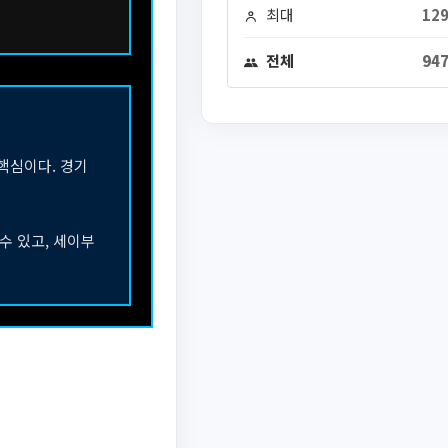
최대
129
전체
947
핵심이다. 경기
수 있고, 세이부