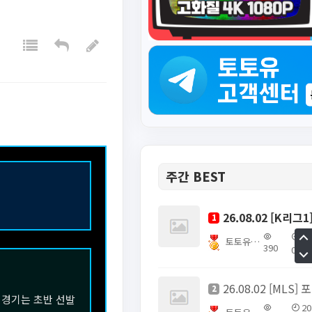
주간 BEST
1
20
토토유픽스터
390
01
26
2
 경기는 초반 선발
20