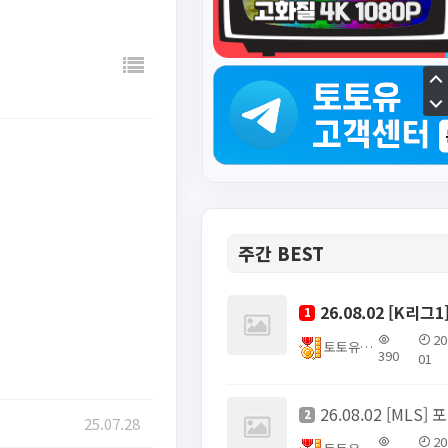
주간 BEST
1
20
토토유픽스터
390
01
26
2
25.07.28
20