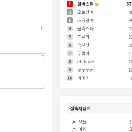
실버스틸
53
1
오늘만
4
2
조금만
3
3
블랙스타
3
4
드루와
3
5
승부샷
3
6
두껍이
1
7
ehdvkfdl
1
8
mmmm
1
9
미미미
10
접속자집계
오늘
어제