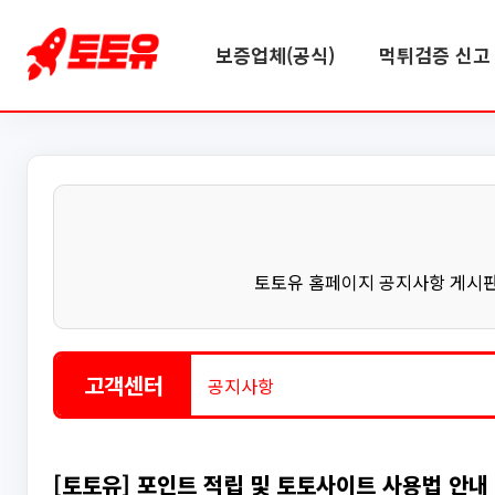
보증업체(공식)
먹튀검증 신고 
토토유 홈페이지 공지사항 게시판
고객센터
공지사항
[토토유] 포인트 적립 및 토토사이트 사용법 안내