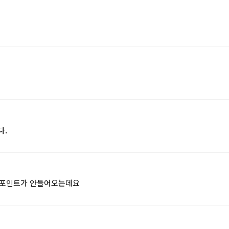
다.
 포인트가 안들어오는데요