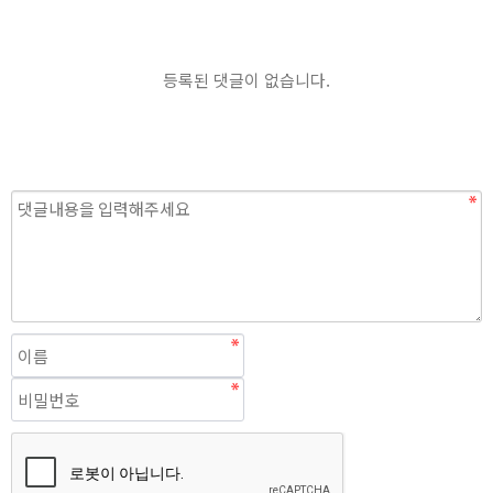
등록된 댓글이 없습니다.