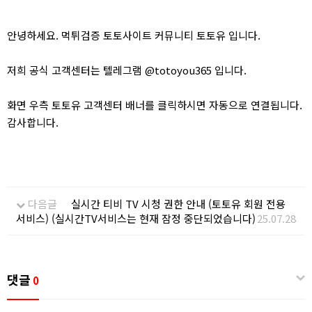
안녕하세요. 먹튀검증 토토사이트 커뮤니티 토토유 입니다.
저희 공식 고객센터는 텔레그램 @totoyou365 입니다.
화면 우측 토토유 고객센터 배너를 클릭하시면 자동으로 연결됩니다.
감사합니다.
다음글
실시간 티비 TV 시청 권한 안내 (토토유 회원 전용
서비스) (실시간TV서비스는 현재 잠정 중단되었습니다)
25.07.28
댓글
0