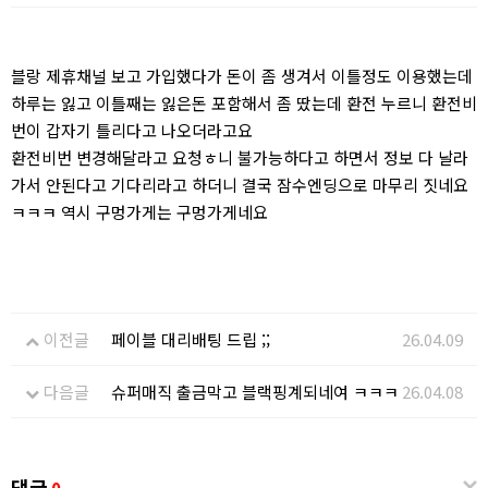
블랑 제휴채널 보고 가입했다가 돈이 좀 생겨서 이틀정도 이용했는데
하루는 잃고 이틀째는 잃은돈 포함해서 좀 땄는데 환전 누르니 환전비
번이 갑자기 틀리다고 나오더라고요
환전비번 변경해달라고 요청ㅎ니 불가능하다고 하면서 정보 다 날라
가서 안된다고 기다리라고 하더니 결국 잠수엔딩으로 마무리 짓네요
ㅋㅋㅋ 역시 구멍가게는 구멍가게네요
이전글
페이블 대리배팅 드립 ;;
26.04.09
다음글
슈퍼매직 출금막고 블랙핑계되네여 ㅋㅋㅋ
26.04.08
댓글