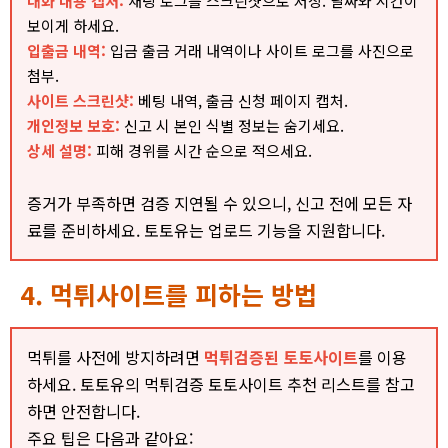
대화 내용 캡처:
채팅 로그를 스크린샷으로 저장. 날짜와 시간이
보이게 하세요.
입출금 내역:
입금 출금 거래 내역이나 사이트 로그를 사진으로
첨부.
사이트 스크린샷:
베팅 내역, 출금 신청 페이지 캡처.
개인정보 보호:
신고 시 본인 식별 정보는 숨기세요.
상세 설명:
피해 경위를 시간 순으로 적으세요.
증거가 부족하면 검증 지연될 수 있으니, 신고 전에 모든 자
료를 준비하세요. 토토유는 업로드 기능을 지원합니다.
4. 먹튀사이트를 피하는 방법
먹튀를 사전에 방지하려면
먹튀검증된 토토사이트
를 이용
하세요. 토토유의 먹튀검증 토토사이트 추천 리스트를 참고
하면 안전합니다.
주요 팁은 다음과 같아요: