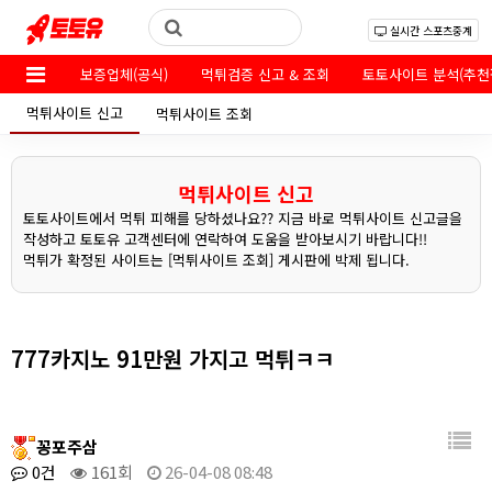
실시간 스포츠중계
보증업체(공식)
먹튀검증 신고 & 조회
토토사이트 분석(추천
먹튀사이트 신고
먹튀사이트 조회
먹튀사이트 신고
토토사이트에서 먹튀 피해를 당하셨나요?? 지금 바로 먹튀사이트 신고글을
작성하고 토토유 고객센터에 연락하여 도움을 받아보시기 바랍니다!!
먹튀가 확정된 사이트는 [먹튀사이트 조회] 게시판에 박제 됩니다.
777카지노 91만원 가지고 먹튀ㅋㅋ
꽁포주삼
0건
161회
26-04-08 08:48