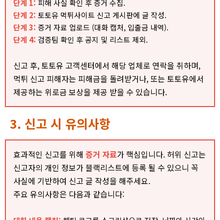
단계 1:
피해 사실 확인 후 증거 수집.
단계 2:
토토유 먹튀사이트 신고 게시판에 글 작성.
단계 3:
증거 자료 업로드 (대화 캡처, 입출금 내역).
단계 4:
검증팀 확인 후 공지 및 리스트 제외.
신고 후, 토토유 고객센터에서 해당 업체로 연락을 취하며,
먹튀 신고 피해자는 피해금을 돌려받거나, 또는 토토유에서
제공하는 위로금 보상을 제공 받을 수 있습니다.
3. 신고 시 유의사항
효과적인 신고를 위해
증거 자료
가 핵심입니다. 허위 신고는
신고자의 개인 정보가 블랙리스트에 등록 될 수 있으니 꼭
사실에 기반하여 신고 글 작성을 해주세요.
주요 유의사항은 다음과 같습니다: