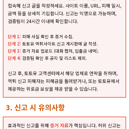
접속해 신고 글을 작성하세요. 사이트 이름, URL, 피해 일시,
금액 등을 상세히 기입합니다. 신고는 익명으로 가능하며,
검증팀이 24시간 이내에 확인합니다.
단계 1:
피해 사실 확인 후 증거 수집.
단계 2:
토토유 먹튀사이트 신고 게시판에 글 작성.
단계 3:
증거 자료 업로드 (대화 캡처, 입출금 내역).
단계 4:
검증팀 확인 후 공지 및 리스트 제외.
신고 후, 토토유 고객센터에서 해당 업체로 연락을 취하며,
먹튀 신고 피해자는 피해금을 돌려받거나, 또는 토토유에서
제공하는 위로금 보상을 제공 받을 수 있습니다.
3. 신고 시 유의사항
효과적인 신고를 위해
증거 자료
가 핵심입니다. 허위 신고는