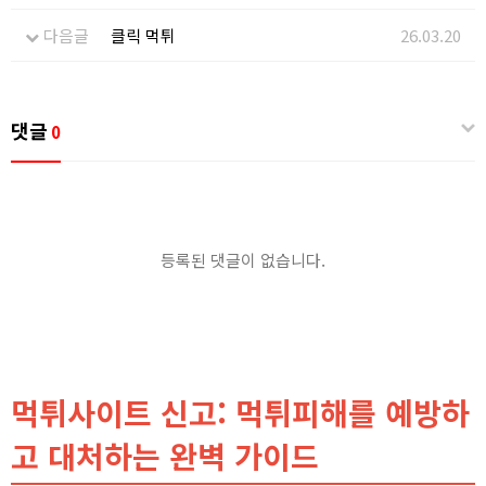
다음글
클릭 먹튀
26.03.20
댓글
0
등록된 댓글이 없습니다.
먹튀사이트 신고: 먹튀피해를 예방하
고 대처하는 완벽 가이드