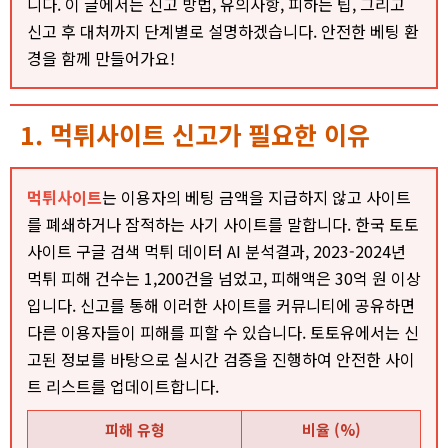
니다. 이 글에서는 신고 방법, 유의사항, 피하는 팁, 그리고
신고 후 대처까지 단계별로 설명하겠습니다. 안전한 베팅 환
경을 함께 만들어가요!
1. 먹튀사이트 신고가 필요한 이유
먹튀사이트
는 이용자의 베팅 금액을 지급하지 않고 사이트
를 폐쇄하거나 잠적하는 사기 사이트를 말합니다. 한국 토토
사이트 구글 검색 먹튀 데이터 AI 분석결과, 2023-2024년
먹튀 피해 건수는 1,200건을 넘었고, 피해액은 30억 원 이상
입니다. 신고를 통해 이러한 사이트를 커뮤니티에 공유하면
다른 이용자들이 피해를 피할 수 있습니다. 토토유에서는 신
고된 정보를 바탕으로 실시간 검증을 진행하여 안전한 사이
트 리스트를 업데이트합니다.
피해 유형
비율 (%)