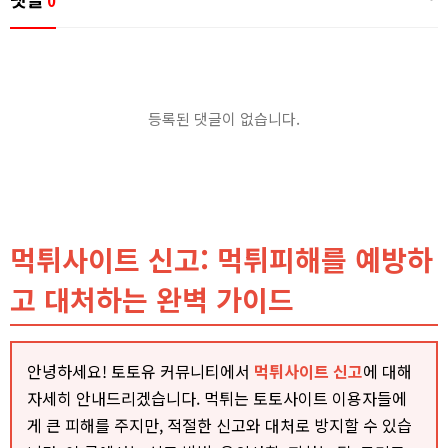
0
등록된 댓글이 없습니다.
먹튀사이트 신고: 먹튀피해를 예방하
고 대처하는 완벽 가이드
안녕하세요! 토토유 커뮤니티에서
먹튀사이트 신고
에 대해
자세히 안내드리겠습니다. 먹튀는 토토사이트 이용자들에
게 큰 피해를 주지만, 적절한 신고와 대처로 방지할 수 있습