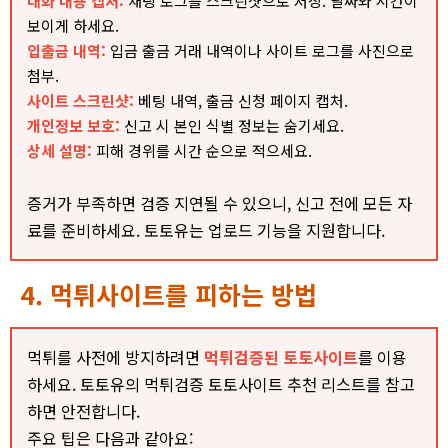
대화 내용 캡처:
채팅 로그를 스크린샷으로 저장. 날짜와 시간이
보이게 하세요.
입출금 내역:
입금 출금 거래 내역이나 사이트 로그를 사진으로
첨부.
사이트 스크린샷:
베팅 내역, 출금 신청 페이지 캡처.
개인정보 보호:
신고 시 본인 식별 정보는 숨기세요.
상세 설명:
피해 경위를 시간 순으로 적으세요.
증거가 부족하면 검증 지연될 수 있으니, 신고 전에 모든 자
료를 준비하세요. 토토유는 업로드 기능을 지원합니다.
4. 먹튀사이트를 피하는 방법
먹튀를 사전에 방지하려면
먹튀검증된 토토사이트
를 이용
하세요. 토토유의 먹튀검증 토토사이트 추천 리스트를 참고
하면 안전합니다.
주요 팁은 다음과 같아요: