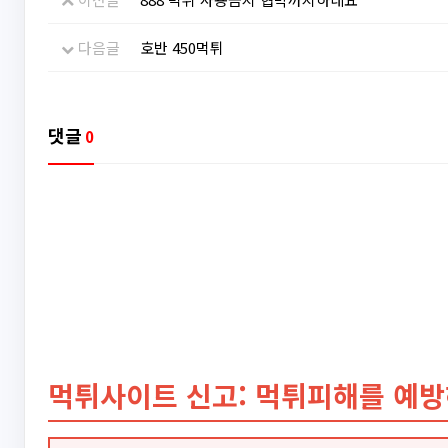
다음글
호반 450먹튀
댓글
0
먹튀사이트 신고: 먹튀피해를 예방