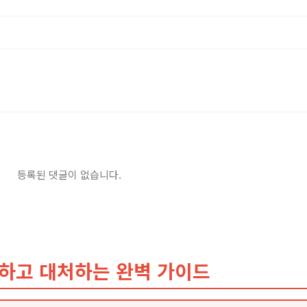
등록된 댓글이 없습니다.
하고 대처하는 완벽 가이드