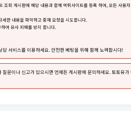
조회 게시판에 해당 내용과 함께 먹튀사이트를 등록 하여, 모든 사용자 
자세한 내용을 파악하고 중재 요청을 시도합니다.
하여 유사 피해를 방지 합니다.
상담 서비스를 이용하세요. 안전한 베팅을 위해 함께 노력합시다!
가 질문이나 신고가 있으시면 언제든 게시판에 문의하세요. 토토유가