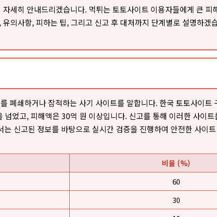
해 자세히 안내드리겠습니다. 먹튀는 토토사이트 이용자들에게 큰 피해
, 유의사항, 피하는 팁, 그리고 신고 후 대처까지 단계별로 설명하겠
를 폐쇄하거나 잠적하는 사기 사이트를 말합니다. 한국 토토사이트 
200건을 넘었고, 피해액은 30억 원 이상입니다. 신고를 통해 이러한 사
에서는 신고된 정보를 바탕으로 실시간 검증을 진행하여 안전한 사이
비율 (%)
60
30