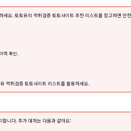
하세요. 토토유의 먹튀검증 토토사이트 추천 리스트를 참고하면 안전
이력 확인.
토토유 먹튀검증 토토사이트 리스트를 활용하세요.
지합니다. 추가 대처는 다음과 같아요: