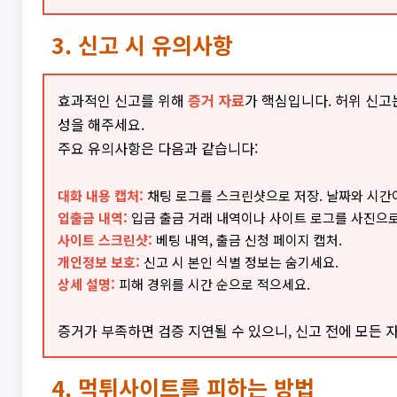
3. 신고 시 유의사항
효과적인 신고를 위해
증거 자료
가 핵심입니다. 허위 신고
성을 해주세요.
주요 유의사항은 다음과 같습니다:
대화 내용 캡처:
채팅 로그를 스크린샷으로 저장. 날짜와 시간
입출금 내역:
입금 출금 거래 내역이나 사이트 로그를 사진으로
사이트 스크린샷:
베팅 내역, 출금 신청 페이지 캡처.
개인정보 보호:
신고 시 본인 식별 정보는 숨기세요.
상세 설명:
피해 경위를 시간 순으로 적으세요.
증거가 부족하면 검증 지연될 수 있으니, 신고 전에 모든
4. 먹튀사이트를 피하는 방법