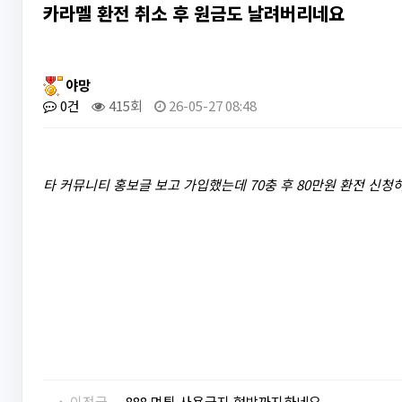
카라멜 환전 취소 후 원금도 날려버리네요
야망
0건
415회
26-05-27 08:48
타 커뮤니티 홍보글 보고 가입했는데 70충 후 80만원 환전 신청
이전글
888 먹튀 사용금지 협박까지하네요