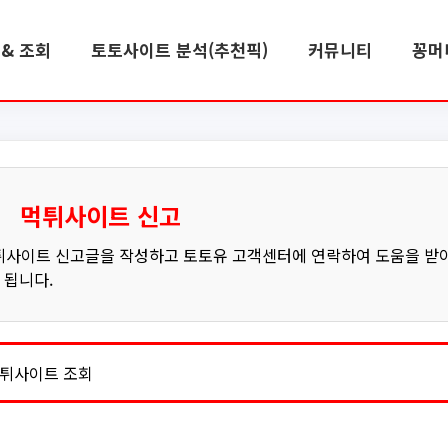
& 조회
토토사이트 분석(추천픽)
커뮤니티
꽁머
먹튀사이트 신고
튀사이트 신고글을 작성하고 토토유 고객센터에 연락하여 도움을 받아
 됩니다.
튀사이트 조회