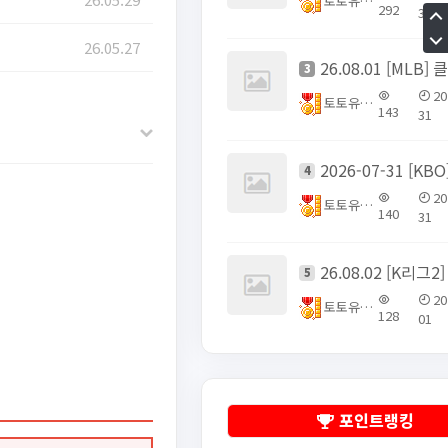
토토유픽스터
292
31
26.05.27
3
20
토토유픽스터
143
31
4
20
토토유픽스터
140
31
5
20
토토유픽스터
128
01
포인트랭킹