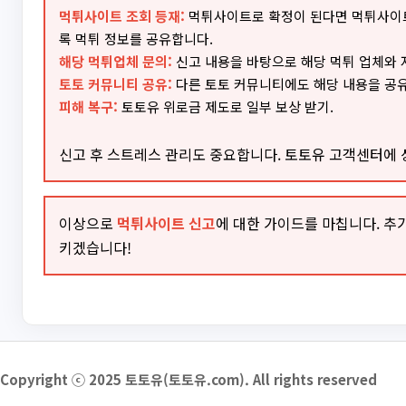
먹튀사이트 조회 등재:
먹튀사이트로 확정이 된다면 먹튀사이트 
록 먹튀 정보를 공유합니다.
해당 먹튀업체 문의:
신고 내용을 바탕으로 해당 먹튀 업체와 
토토 커뮤니티 공유:
다른 토토 커뮤니티에도 해당 내용을 공유
피해 복구:
토토유 위로금 제도로 일부 보상 받기.
신고 후 스트레스 관리도 중요합니다. 토토유 고객센터에 
이상으로
먹튀사이트 신고
에 대한 가이드를 마칩니다. 추
키겠습니다!
Copyright ⓒ 2025 토토유(토토유.com). All rights reserved