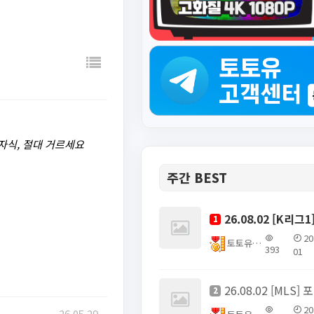
자식, 절대 거르세요
주간 BEST
1
20
토토유픽스터
393
01
26
2
20
26.05.29