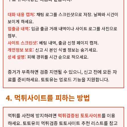
대화 내용 캡처:
채팅 로그를 스크린샷으로 저장. 날짜와 시간이
보이게 하세요.
입출금 내역:
입금 출금 거래 내역이나 사이트 로그를 사진으로
첨부.
사이트 스크린샷:
베팅 내역, 출금 신청 페이지 캡처.
개인정보 보호:
신고 시 본인 식별 정보는 숨기세요.
상세 설명:
피해 경위를 시간 순으로 적으세요.
증거가 부족하면 검증 지연될 수 있으니, 신고 전에 모든 자
료를 준비하세요. 토토유는 업로드 기능을 지원합니다.
4. 먹튀사이트를 피하는 방법
먹튀를 사전에 방지하려면
먹튀검증된 토토사이트
를 이용
하세요. 토토유의 먹튀검증 토토사이트 추천 리스트를 참고