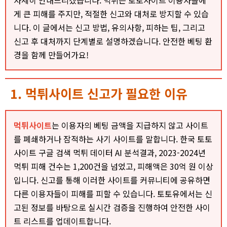
자세히 안내드리겠습니다. 먹튀는 토토사이트 이용자들에
게 큰 피해를 주지만, 적절한 신고와 대처로 방지할 수 있습
니다. 이 글에서는 신고 방법, 유의사항, 피하는 팁, 그리고
신고 후 대처까지 단계별로 설명하겠습니다. 안전한 베팅 환
경을 함께 만들어가요!
1. 먹튀사이트 신고가 필요한 이유
먹튀사이트
는 이용자의 베팅 금액을 지급하지 않고 사이트
를 폐쇄하거나 잠적하는 사기 사이트를 말합니다. 한국 토토
사이트 구글 검색 먹튀 데이터 AI 분석결과, 2023-2024년
먹튀 피해 건수는 1,200건을 넘었고, 피해액은 30억 원 이상
입니다. 신고를 통해 이러한 사이트를 커뮤니티에 공유하면
다른 이용자들이 피해를 피할 수 있습니다. 토토유에서는 신
고된 정보를 바탕으로 실시간 검증을 진행하여 안전한 사이
트 리스트를 업데이트합니다.