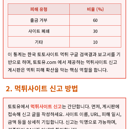
피해 유형
비율 (%)
출금 거부
60
사이트 폐쇄
30
기타
10
이 통계는 한국 토토사이트 먹튀 구글 검색결과 보고서를 기
반으로 하며, 토토유.com 에서 제공하는 먹튀사이트 신고
게시판은 먹튀 피해 확산을 막는 핵심 역할을 합니다.
2. 먹튀사이트 신고 방법
토토유에서
먹튀사이트 신고
는 간단합니다. 먼저, 게시판에
접속해 신고 글을 작성하세요. 사이트 이름, URL, 피해 일시,
금액 등을 상세히 기입합니다. 신고는 익명으로 가능하며,