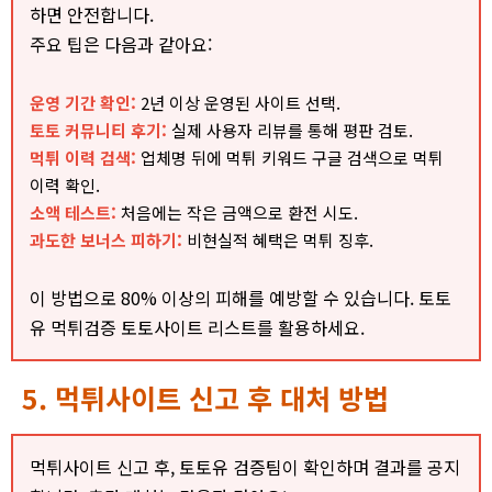
하면 안전합니다.
주요 팁은 다음과 같아요:
운영 기간 확인:
2년 이상 운영된 사이트 선택.
토토 커뮤니티 후기:
실제 사용자 리뷰를 통해 평판 검토.
먹튀 이력 검색:
업체명 뒤에 먹튀 키워드 구글 검색으로 먹튀
이력 확인.
소액 테스트:
처음에는 작은 금액으로 환전 시도.
과도한 보너스 피하기:
비현실적 혜택은 먹튀 징후.
이 방법으로 80% 이상의 피해를 예방할 수 있습니다. 토토
유 먹튀검증 토토사이트 리스트를 활용하세요.
5. 먹튀사이트 신고 후 대처 방법
먹튀사이트 신고 후, 토토유 검증팀이 확인하며 결과를 공지