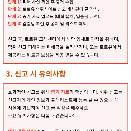
단계 1:
피해 사실 확인 후 증거 수집.
단계 2:
토토유 먹튀사이트 신고 게시판에 글 작성.
단계 3:
증거 자료 업로드 (대화 캡처, 입출금 내역).
단계 4:
검증팀 확인 후 공지 및 리스트 제외.
신고 후, 토토유 고객센터에서 해당 업체로 연락을 취하며,
먹튀 신고 피해자는 피해금을 돌려받거나, 또는 토토유에서
제공하는 위로금 보상을 제공 받을 수 있습니다.
3. 신고 시 유의사항
효과적인 신고를 위해
증거 자료
가 핵심입니다. 허위 신고는
신고자의 개인 정보가 블랙리스트에 등록 될 수 있으니 꼭
사실에 기반하여 신고 글 작성을 해주세요.
주요 유의사항은 다음과 같습니다: