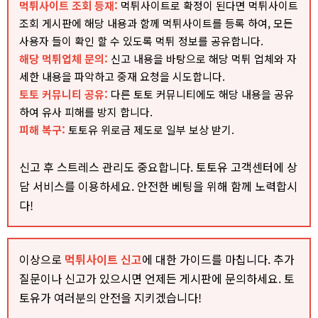
먹튀사이트 조회 등재:
먹튀사이트로 확정이 된다면 먹튀사이트
조회 게시판에 해당 내용과 함께 먹튀사이트를 등록 하여, 모든
사용자 들이 확인 할 수 있도록 먹튀 정보를 공유합니다.
해당 먹튀업체 문의:
신고 내용을 바탕으로 해당 먹튀 업체와 자
세한 내용을 파악하고 중재 요청을 시도합니다.
토토 커뮤니티 공유:
다른 토토 커뮤니티에도 해당 내용을 공유
하여 유사 피해를 방지 합니다.
피해 복구:
토토유 위로금 제도로 일부 보상 받기.
신고 후 스트레스 관리도 중요합니다. 토토유 고객센터에 상
담 서비스를 이용하세요. 안전한 베팅을 위해 함께 노력합시
다!
이상으로
먹튀사이트 신고
에 대한 가이드를 마칩니다. 추가
질문이나 신고가 있으시면 언제든 게시판에 문의하세요. 토
토유가 여러분의 안전을 지키겠습니다!