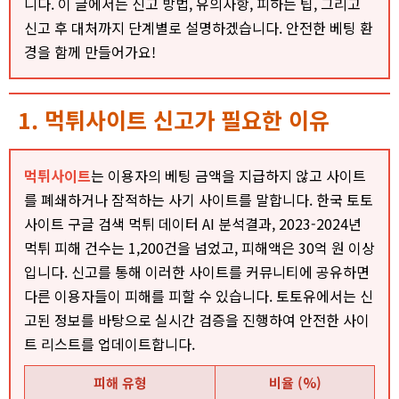
니다. 이 글에서는 신고 방법, 유의사항, 피하는 팁, 그리고
신고 후 대처까지 단계별로 설명하겠습니다. 안전한 베팅 환
경을 함께 만들어가요!
1. 먹튀사이트 신고가 필요한 이유
먹튀사이트
는 이용자의 베팅 금액을 지급하지 않고 사이트
를 폐쇄하거나 잠적하는 사기 사이트를 말합니다. 한국 토토
사이트 구글 검색 먹튀 데이터 AI 분석결과, 2023-2024년
먹튀 피해 건수는 1,200건을 넘었고, 피해액은 30억 원 이상
입니다. 신고를 통해 이러한 사이트를 커뮤니티에 공유하면
다른 이용자들이 피해를 피할 수 있습니다. 토토유에서는 신
고된 정보를 바탕으로 실시간 검증을 진행하여 안전한 사이
트 리스트를 업데이트합니다.
피해 유형
비율 (%)