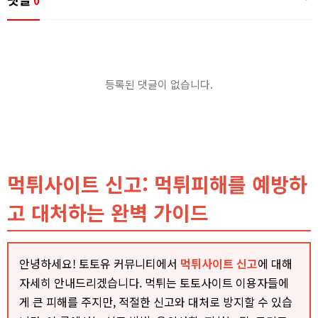
0
등록된 댓글이 없습니다.
먹튀사이트 신고: 먹튀피해를 예방하
고 대처하는 완벽 가이드
안녕하세요! 토토유 커뮤니티에서
먹튀사이트 신고
에 대해
자세히 안내드리겠습니다. 먹튀는 토토사이트 이용자들에
게 큰 피해를 주지만, 적절한 신고와 대처로 방지할 수 있습