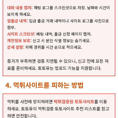
대화 내용 캡처:
채팅 로그를 스크린샷으로 저장. 날짜와 시간이
보이게 하세요.
입출금 내역:
입금 출금 거래 내역이나 사이트 로그를 사진으로
첨부.
사이트 스크린샷:
베팅 내역, 출금 신청 페이지 캡처.
개인정보 보호:
신고 시 본인 식별 정보는 숨기세요.
상세 설명:
피해 경위를 시간 순으로 적으세요.
증거가 부족하면 검증 지연될 수 있으니, 신고 전에 모든 자
료를 준비하세요. 토토유는 업로드 기능을 지원합니다.
4. 먹튀사이트를 피하는 방법
먹튀를 사전에 방지하려면
먹튀검증된 토토사이트
를 이용
하세요. 토토유의 먹튀검증 토토사이트 추천 리스트를 참고
하면 안전합니다.