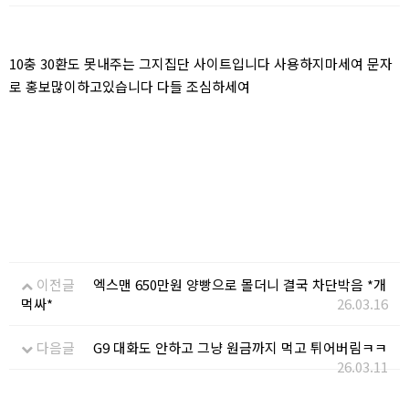
10충 30환도 못내주는 그지집단 사이트입니다 사용하지마세여 문자
로 홍보많이하고있습니다 다들 조심하세여
이전글
엑스맨 650만원 양빵으로 몰더니 결국 차단박음 *개
먹싸*
26.03.16
다음글
G9 대화도 안하고 그냥 원금까지 먹고 튀어버림ㅋㅋ
26.03.11