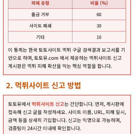
피해 유형
비율 (%)
출금 거부
60
사이트 폐쇄
30
기타
10
이 통계는 한국 토토사이트 먹튀 구글 검색결과 보고서를 기
반으로 하며, 토토유.com 에서 제공하는 먹튀사이트 신고
게시판은 먹튀 피해 확산을 막는 핵심 역할을 합니다.
2. 먹튀사이트 신고 방법
토토유에서
먹튀사이트 신고
는 간단합니다. 먼저, 게시판에
접속해 신고 글을 작성하세요. 사이트 이름, URL, 피해 일시,
금액 등을 상세히 기입합니다. 신고는 익명으로 가능하며,
검증팀이 24시간 이내에 확인합니다.