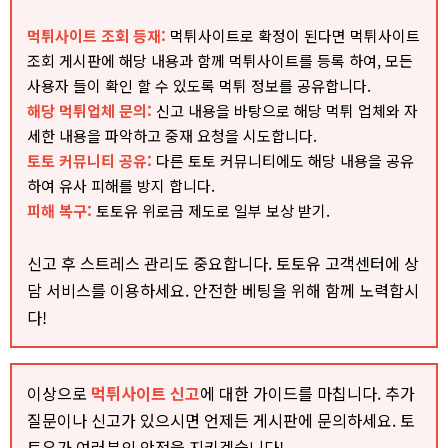
먹튀사이트 조회 등재:
먹튀사이트로 확정이 된다면 먹튀사이트
조회 게시판에 해당 내용과 함께 먹튀사이트를 등록 하여, 모든
사용자 들이 확인 할 수 있도록 먹튀 정보를 공유합니다.
해당 먹튀업체 문의:
신고 내용을 바탕으로 해당 먹튀 업체와 자
세한 내용을 파악하고 중재 요청을 시도합니다.
토토 커뮤니티 공유:
다른 토토 커뮤니티에도 해당 내용을 공유
하여 유사 피해를 방지 합니다.
피해 복구:
토토유 위로금 제도로 일부 보상 받기.
신고 후 스트레스 관리도 중요합니다. 토토유 고객센터에 상
담 서비스를 이용하세요. 안전한 베팅을 위해 함께 노력합시
다!
이상으로
먹튀사이트 신고
에 대한 가이드를 마칩니다. 추가
질문이나 신고가 있으시면 언제든 게시판에 문의하세요. 토
토유가 여러분의 안전을 지키겠습니다!