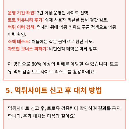
운영 기간 확인:
2년 이상 운영된 사이트 선택.
토토 커뮤니티 후기:
실제 사용자 리뷰를 통해 평판 검토.
먹튀 이력 검색:
업체명 뒤에 먹튀 키워드 구글 검색으로 먹튀
이력 확인.
소액 테스트:
처음에는 작은 금액으로 환전 시도.
과도한 보너스 피하기:
비현실적 혜택은 먹튀 징후.
이 방법으로 80% 이상의 피해를 예방할 수 있습니다. 토토
유 먹튀검증 토토사이트 리스트를 활용하세요.
5. 먹튀사이트 신고 후 대처 방법
먹튀사이트 신고 후, 토토유 검증팀이 확인하며 결과를 공지
합니다. 추가 대처는 다음과 같아요: