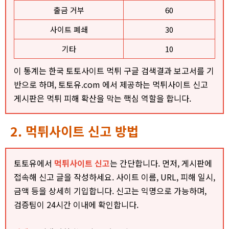
출금 거부
60
사이트 폐쇄
30
기타
10
이 통계는 한국 토토사이트 먹튀 구글 검색결과 보고서를 기
반으로 하며, 토토유.com 에서 제공하는 먹튀사이트 신고
게시판은 먹튀 피해 확산을 막는 핵심 역할을 합니다.
2. 먹튀사이트 신고 방법
토토유에서
먹튀사이트 신고
는 간단합니다. 먼저, 게시판에
접속해 신고 글을 작성하세요. 사이트 이름, URL, 피해 일시,
금액 등을 상세히 기입합니다. 신고는 익명으로 가능하며,
검증팀이 24시간 이내에 확인합니다.