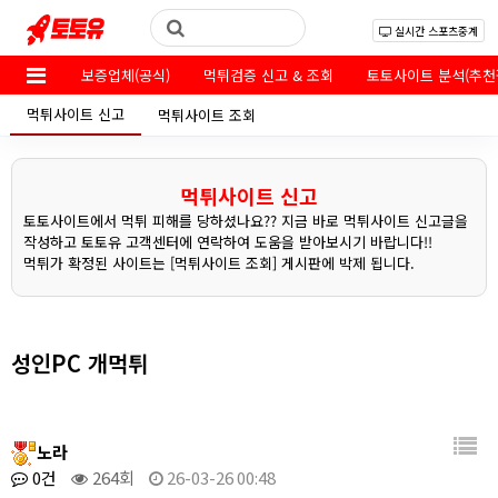
실시간 스포츠중계
보증업체(공식)
먹튀검증 신고 & 조회
토토사이트 분석(추천
먹튀사이트 신고
먹튀사이트 조회
먹튀사이트 신고
토토사이트에서 먹튀 피해를 당하셨나요?? 지금 바로 먹튀사이트 신고글을
작성하고 토토유 고객센터에 연락하여 도움을 받아보시기 바랍니다!!
먹튀가 확정된 사이트는 [먹튀사이트 조회] 게시판에 박제 됩니다.
성인PC 개먹튀
노라
0건
264회
26-03-26 00:48