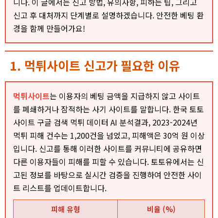
니다. 이 글에서는 신고 방법, 유의사항, 피하는 팁, 그리고
신고 후 대처까지 단계별로 설명하겠습니다. 안전한 베팅 환
경을 함께 만들어가요!
1. 먹튀사이트 신고가 필요한 이유
먹튀사이트
는 이용자의 베팅 금액을 지급하지 않고 사이트
를 폐쇄하거나 잠적하는 사기 사이트를 말합니다. 한국 토토
사이트 구글 검색 먹튀 데이터 AI 분석결과, 2023-2024년
먹튀 피해 건수는 1,200건을 넘었고, 피해액은 30억 원 이상
입니다. 신고를 통해 이러한 사이트를 커뮤니티에 공유하면
다른 이용자들이 피해를 피할 수 있습니다. 토토유에서는 신
고된 정보를 바탕으로 실시간 검증을 진행하여 안전한 사이
트 리스트를 업데이트합니다.
피해 유형
비율 (%)