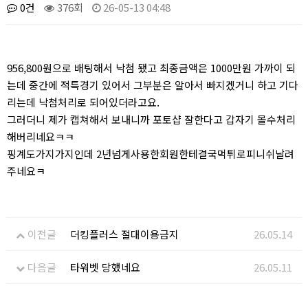
0건
376회
26-05-13 04:48
956,800원으로 배팅해서 낙첨 됐고 최종금액은 1000만원 가까이 되
는데 중간에 적특경기 있어서 그부분은 알아서 빠지겠거니 하고 기다
리는데 낙첨처리로 되어있더라고요.
그러더니 제가 캡쳐해서 보내니까 포토샵 잘한다고 갑자기 몰수처리
해버리네요ㅋㅋ
핑계도
가지가지인데
2
년넘게
사용한
회원한테
결국
먹튀로
피니쉬
날려
주네요ㅋ
이전글
더킹플러스 절대이용금지
26.05.14
다음글
타워벳 당했네요
26.05.11