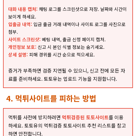
대화 내용 캡처:
채팅 로그를 스크린샷으로 저장. 날짜와 시간이
보이게 하세요.
입출금 내역:
입금 출금 거래 내역이나 사이트 로그를 사진으로
첨부.
사이트 스크린샷:
베팅 내역, 출금 신청 페이지 캡처.
개인정보 보호:
신고 시 본인 식별 정보는 숨기세요.
상세 설명:
피해 경위를 시간 순으로 적으세요.
증거가 부족하면 검증 지연될 수 있으니, 신고 전에 모든 자
료를 준비하세요. 토토유는 업로드 기능을 지원합니다.
4. 먹튀사이트를 피하는 방법
먹튀를 사전에 방지하려면
먹튀검증된 토토사이트
를 이용
하세요. 토토유의 먹튀검증 토토사이트 추천 리스트를 참고
하면 안전합니다.