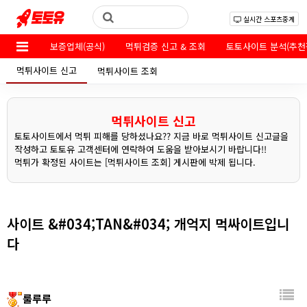
실시간 스포츠중계
보증업체(공식)
먹튀검증 신고 & 조회
토토사이트 분석(추천
먹튀사이트 신고
먹튀사이트 조회
먹튀사이트 신고
토토사이트에서 먹튀 피해를 당하셨나요?? 지금 바로 먹튀사이트 신고글을
작성하고 토토유 고객센터에 연락하여 도움을 받아보시기 바랍니다!!
먹튀가 확정된 사이트는 [먹튀사이트 조회] 게시판에 박제 됩니다.
사이트 &#034;TAN&#034; 개억지 먹싸이트입니
다
룰루루