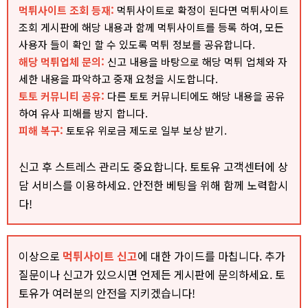
먹튀사이트 조회 등재:
먹튀사이트로 확정이 된다면 먹튀사이트
조회 게시판에 해당 내용과 함께 먹튀사이트를 등록 하여, 모든
사용자 들이 확인 할 수 있도록 먹튀 정보를 공유합니다.
해당 먹튀업체 문의:
신고 내용을 바탕으로 해당 먹튀 업체와 자
세한 내용을 파악하고 중재 요청을 시도합니다.
토토 커뮤니티 공유:
다른 토토 커뮤니티에도 해당 내용을 공유
하여 유사 피해를 방지 합니다.
피해 복구:
토토유 위로금 제도로 일부 보상 받기.
신고 후 스트레스 관리도 중요합니다. 토토유 고객센터에 상
담 서비스를 이용하세요. 안전한 베팅을 위해 함께 노력합시
다!
이상으로
먹튀사이트 신고
에 대한 가이드를 마칩니다. 추가
질문이나 신고가 있으시면 언제든 게시판에 문의하세요. 토
토유가 여러분의 안전을 지키겠습니다!