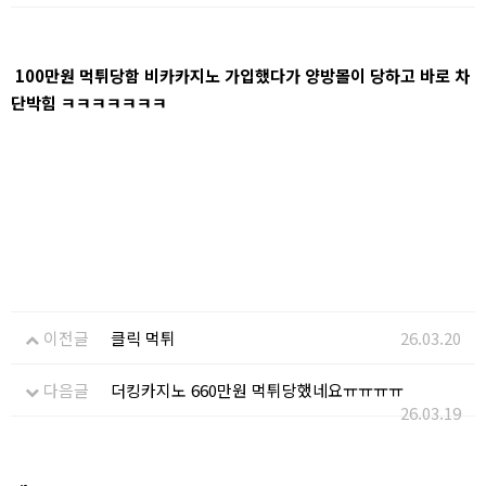
100만원 먹튀당함 비카카지노 가입했다가 양방몰이 당하고 바로 차
단박힘 ㅋㅋㅋㅋㅋㅋㅋ
이전글
클릭 먹튀
26.03.20
다음글
더킹카지노 660만원 먹튀당했네요ㅠㅠㅠㅠ
26.03.19