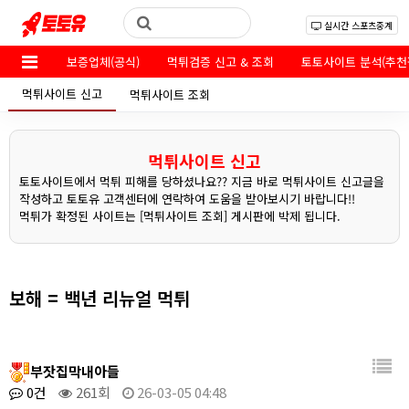
실시간 스포츠중계
보증업체(공식)
먹튀검증 신고 & 조회
토토사이트 분석(추천
먹튀사이트 신고
먹튀사이트 조회
먹튀사이트 신고
토토사이트에서 먹튀 피해를 당하셨나요?? 지금 바로 먹튀사이트 신고글을
작성하고 토토유 고객센터에 연락하여 도움을 받아보시기 바랍니다!!
먹튀가 확정된 사이트는 [먹튀사이트 조회] 게시판에 박제 됩니다.
보해 = 백년 리뉴얼 먹튀
부잣집막내아들
0건
261회
26-03-05 04:48