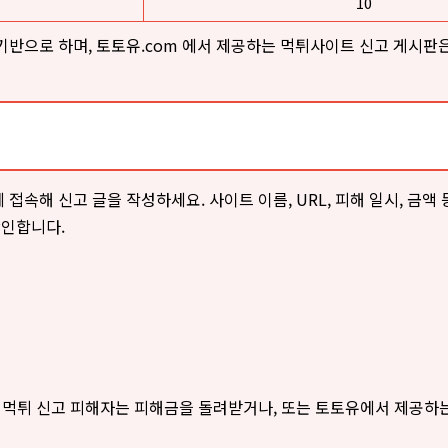
10
기반으로 하며, 토토유.com 에서 제공하는 먹튀사이트 신고 게시판
 접속해 신고 글을 작성하세요. 사이트 이름, URL, 피해 일시, 금
확인합니다.
, 먹튀 신고 피해자는 피해금을 돌려받거나, 또는 토토유에서 제공하