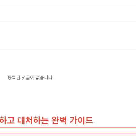
등록된 댓글이 없습니다.
하고 대처하는 완벽 가이드