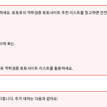
하세요. 토토유의 먹튀검증 토토사이트 추천 리스트를 참고하면 안전
이력 확인.
토토유 먹튀검증 토토사이트 리스트를 활용하세요.
지합니다. 추가 대처는 다음과 같아요: