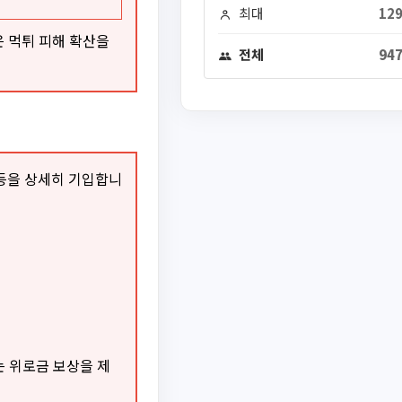
최대
129
은 먹튀 피해 확산을
전체
947
액 등을 상세히 기입합니
는 위로금 보상을 제