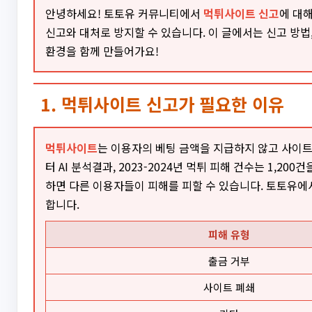
안녕하세요! 토토유 커뮤니티에서
먹튀사이트 신고
에 대
신고와 대처로 방지할 수 있습니다. 이 글에서는 신고 방법
환경을 함께 만들어가요!
1. 먹튀사이트 신고가 필요한 이유
먹튀사이트
는 이용자의 베팅 금액을 지급하지 않고 사이트
터 AI 분석결과, 2023-2024년 먹튀 피해 건수는 1,
하면 다른 이용자들이 피해를 피할 수 있습니다. 토토유
합니다.
피해 유형
출금 거부
사이트 폐쇄