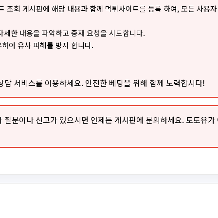
조회 게시판에 해당 내용과 함께 먹튀사이트를 등록 하여, 모든 사용자 
자세한 내용을 파악하고 중재 요청을 시도합니다.
하여 유사 피해를 방지 합니다.
상담 서비스를 이용하세요. 안전한 베팅을 위해 함께 노력합시다!
가 질문이나 신고가 있으시면 언제든 게시판에 문의하세요. 토토유가