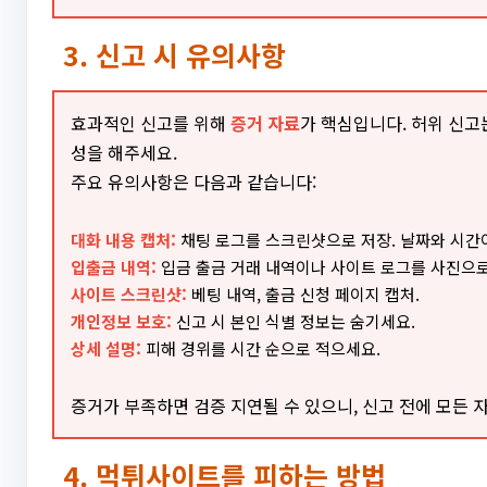
3. 신고 시 유의사항
효과적인 신고를 위해
증거 자료
가 핵심입니다. 허위 신고
성을 해주세요.
주요 유의사항은 다음과 같습니다:
대화 내용 캡처:
채팅 로그를 스크린샷으로 저장. 날짜와 시간
입출금 내역:
입금 출금 거래 내역이나 사이트 로그를 사진으로
사이트 스크린샷:
베팅 내역, 출금 신청 페이지 캡처.
개인정보 보호:
신고 시 본인 식별 정보는 숨기세요.
상세 설명:
피해 경위를 시간 순으로 적으세요.
증거가 부족하면 검증 지연될 수 있으니, 신고 전에 모든
4. 먹튀사이트를 피하는 방법