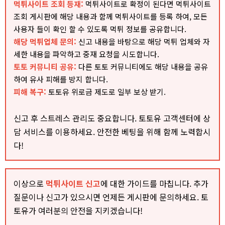
먹튀사이트 조회 등재:
먹튀사이트로 확정이 된다면 먹튀사이트
조회 게시판에 해당 내용과 함께 먹튀사이트를 등록 하여, 모든
사용자 들이 확인 할 수 있도록 먹튀 정보를 공유합니다.
해당 먹튀업체 문의:
신고 내용을 바탕으로 해당 먹튀 업체와 자
세한 내용을 파악하고 중재 요청을 시도합니다.
토토 커뮤니티 공유:
다른 토토 커뮤니티에도 해당 내용을 공유
하여 유사 피해를 방지 합니다.
피해 복구:
토토유 위로금 제도로 일부 보상 받기.
신고 후 스트레스 관리도 중요합니다. 토토유 고객센터에 상
담 서비스를 이용하세요. 안전한 베팅을 위해 함께 노력합시
다!
이상으로
먹튀사이트 신고
에 대한 가이드를 마칩니다. 추가
질문이나 신고가 있으시면 언제든 게시판에 문의하세요. 토
토유가 여러분의 안전을 지키겠습니다!