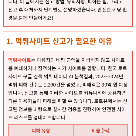
니다. 이 글에서는 신고 방법, 유의사항, 피하는 팁, 그리고
신고 후 대처까지 단계별로 설명하겠습니다. 안전한 베팅 환
경을 함께 만들어가요!
1. 먹튀사이트 신고가 필요한 이유
먹튀사이트
는 이용자의 베팅 금액을 지급하지 않고 사이트
를 폐쇄하거나 잠적하는 사기 사이트를 말합니다. 한국 토토
사이트 구글 검색 먹튀 데이터 AI 분석결과, 2023-2024년
먹튀 피해 건수는 1,200건을 넘었고, 피해액은 30억 원 이상
입니다. 신고를 통해 이러한 사이트를 커뮤니티에 공유하면
다른 이용자들이 피해를 피할 수 있습니다. 토토유에서는 신
고된 정보를 바탕으로 실시간 검증을 진행하여 안전한 사이
트 리스트를 업데이트합니다.
피해 유형
비율 (%)