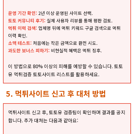
운영 기간 확인:
2년 이상 운영된 사이트 선택.
토토 커뮤니티 후기:
실제 사용자 리뷰를 통해 평판 검토.
먹튀 이력 검색:
업체명 뒤에 먹튀 키워드 구글 검색으로 먹튀
이력 확인.
소액 테스트:
처음에는 작은 금액으로 환전 시도.
과도한 보너스 피하기:
비현실적 혜택은 먹튀 징후.
이 방법으로 80% 이상의 피해를 예방할 수 있습니다. 토토
유 먹튀검증 토토사이트 리스트를 활용하세요.
5. 먹튀사이트 신고 후 대처 방법
먹튀사이트 신고 후, 토토유 검증팀이 확인하며 결과를 공지
합니다. 추가 대처는 다음과 같아요: