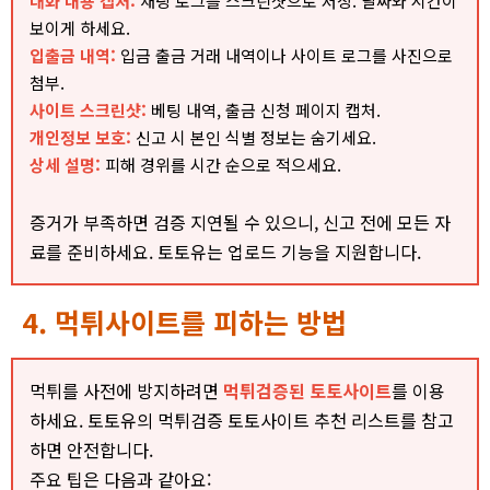
대화 내용 캡처:
채팅 로그를 스크린샷으로 저장. 날짜와 시간이
보이게 하세요.
입출금 내역:
입금 출금 거래 내역이나 사이트 로그를 사진으로
첨부.
사이트 스크린샷:
베팅 내역, 출금 신청 페이지 캡처.
개인정보 보호:
신고 시 본인 식별 정보는 숨기세요.
상세 설명:
피해 경위를 시간 순으로 적으세요.
증거가 부족하면 검증 지연될 수 있으니, 신고 전에 모든 자
료를 준비하세요. 토토유는 업로드 기능을 지원합니다.
4. 먹튀사이트를 피하는 방법
먹튀를 사전에 방지하려면
먹튀검증된 토토사이트
를 이용
하세요. 토토유의 먹튀검증 토토사이트 추천 리스트를 참고
하면 안전합니다.
주요 팁은 다음과 같아요: