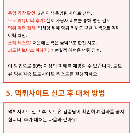
운영 기간 확인:
2년 이상 운영된 사이트 선택.
토토 커뮤니티 후기:
실제 사용자 리뷰를 통해 평판 검토.
먹튀 이력 검색:
업체명 뒤에 먹튀 키워드 구글 검색으로 먹튀
이력 확인.
소액 테스트:
처음에는 작은 금액으로 환전 시도.
과도한 보너스 피하기:
비현실적 혜택은 먹튀 징후.
이 방법으로 80% 이상의 피해를 예방할 수 있습니다. 토토
유 먹튀검증 토토사이트 리스트를 활용하세요.
5. 먹튀사이트 신고 후 대처 방법
먹튀사이트 신고 후, 토토유 검증팀이 확인하며 결과를 공지
합니다. 추가 대처는 다음과 같아요: