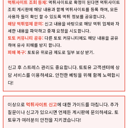
먹튀사이트 조회 등재:
먹튀사이트로 확정이 된다면 먹튀사이트
조회 게시판에 해당 내용과 함께 먹튀사이트를 등록 하여, 모든
사용자 들이 확인 할 수 있도록 먹튀 정보를 공유합니다.
해당 먹튀업체 문의:
신고 내용을 바탕으로 해당 먹튀 업체와 자
세한 내용을 파악하고 중재 요청을 시도합니다.
토토 커뮤니티 공유:
다른 토토 커뮤니티에도 해당 내용을 공유
하여 유사 피해를 방지 합니다.
피해 복구:
토토유 위로금 제도로 일부 보상 받기.
신고 후 스트레스 관리도 중요합니다. 토토유 고객센터에 상
담 서비스를 이용하세요. 안전한 베팅을 위해 함께 노력합시
다!
이상으로
먹튀사이트 신고
에 대한 가이드를 마칩니다. 추가
질문이나 신고가 있으시면 언제든 게시판에 문의하세요. 토
토유가 여러분의 안전을 지키겠습니다!