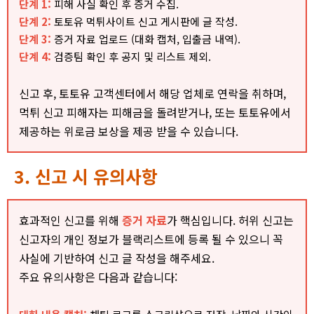
단계 1:
피해 사실 확인 후 증거 수집.
단계 2:
토토유 먹튀사이트 신고 게시판에 글 작성.
단계 3:
증거 자료 업로드 (대화 캡처, 입출금 내역).
단계 4:
검증팀 확인 후 공지 및 리스트 제외.
신고 후, 토토유 고객센터에서 해당 업체로 연락을 취하며,
먹튀 신고 피해자는 피해금을 돌려받거나, 또는 토토유에서
제공하는 위로금 보상을 제공 받을 수 있습니다.
3. 신고 시 유의사항
효과적인 신고를 위해
증거 자료
가 핵심입니다. 허위 신고는
신고자의 개인 정보가 블랙리스트에 등록 될 수 있으니 꼭
사실에 기반하여 신고 글 작성을 해주세요.
주요 유의사항은 다음과 같습니다: