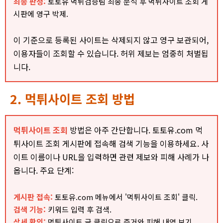
최종 판정:
토토유 먹튀검증팀 최종 분석 후 먹튀사이트 조회 게
시판에 영구 박제.
이 기준으로 등록된 사이트는 삭제되지 않고 영구 보관되어,
이용자들이 조회할 수 있습니다. 허위 제보는 엄중히 처벌됩
니다.
2. 먹튀사이트 조회 방법
먹튀사이트 조회
방법은 아주 간단합니다. 토토유.com 먹
튀사이트 조회 게시판에 접속해 검색 기능을 이용하세요. 사
이트 이름이나 URL을 입력하면 관련 제보와 피해 사례가 나
옵니다. 주요 단계:
게시판 접속:
토토유.com 메뉴에서 '먹튀사이트 조회' 클릭.
검색 기능:
키워드 입력 후 검색.
상세 확인:
먹튀사이트 글 클릭으로 증거와 피해 내역 보기.