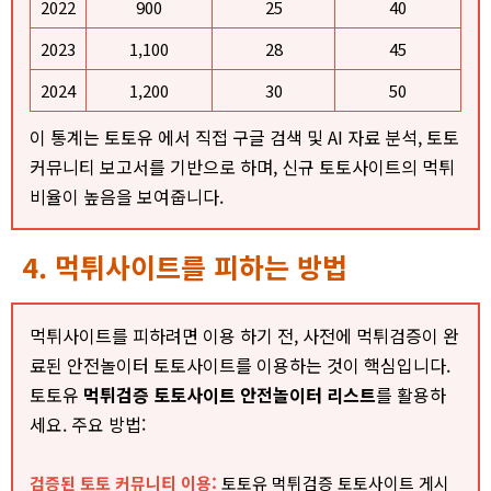
2022
900
25
40
2023
1,100
28
45
2024
1,200
30
50
이 통계는 토토유 에서 직접 구글 검색 및 AI 자료 분석, 토토
커뮤니티 보고서를 기반으로 하며, 신규 토토사이트의 먹튀
비율이 높음을 보여줍니다.
4. 먹튀사이트를 피하는 방법
먹튀사이트를 피하려면 이용 하기 전, 사전에 먹튀검증이 완
료된 안전놀이터 토토사이트를 이용하는 것이 핵심입니다.
토토유
먹튀검증 토토사이트 안전놀이터 리스트
를 활용하
세요. 주요 방법:
검증된 토토 커뮤니티 이용:
토토유 먹튀검증 토토사이트 게시