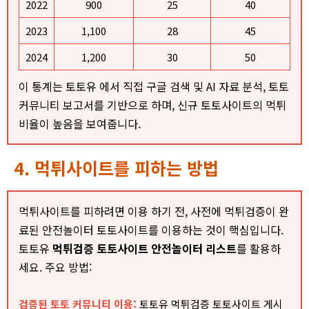
2022
900
25
40
2023
1,100
28
45
2024
1,200
30
50
이 통계는 토토유 에서 직접 구글 검색 및 AI 자료 분석, 토토
커뮤니티 보고서를 기반으로 하며, 신규 토토사이트의 먹튀
비율이 높음을 보여줍니다.
4. 먹튀사이트를 피하는 방법
먹튀사이트를 피하려면 이용 하기 전, 사전에 먹튀검증이 완
료된 안전놀이터 토토사이트를 이용하는 것이 핵심입니다.
토토유
먹튀검증 토토사이트 안전놀이터 리스트
를 활용하
세요. 주요 방법:
검증된 토토 커뮤니티 이용:
토토유 먹튀검증 토토사이트 게시