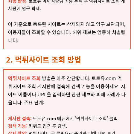
최종 판정:
토토유 먹튀검증팀 최종 분석 후 먹튀사이트 조회 게
시판에 영구 박제.
이 기준으로 등록된 사이트는 삭제되지 않고 영구 보관되어,
이용자들이 조회할 수 있습니다. 허위 제보는 엄중히 처벌됩
니다.
2. 먹튀사이트 조회 방법
먹튀사이트 조회
방법은 아주 간단합니다. 토토유.com 먹
튀사이트 조회 게시판에 접속해 검색 기능을 이용하세요. 사
이트 이름이나 URL을 입력하면 관련 제보와 피해 사례가 나
옵니다. 주요 단계:
게시판 접속:
토토유.com 메뉴에서 '먹튀사이트 조회' 클릭.
검색 기능:
키워드 입력 후 검색.
상세 확인:
먹튀사이트 글 클릭으로 증거와 피해 내역 보기.