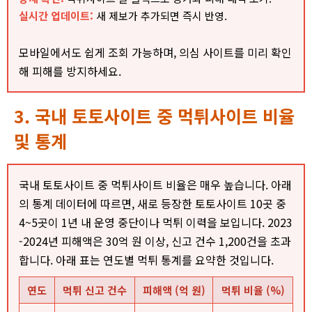
실시간 업데이트:
새 제보가 추가되면 즉시 반영.
모바일에서도 쉽게 조회 가능하며, 의심 사이트를 미리 확인
해 피해를 방지하세요.
3. 국내 토토사이트 중 먹튀사이트 비율
및 통계
국내 토토사이트 중 먹튀사이트 비율은 매우 높습니다. 아래
의 통계 데이터에 따르면, 새로 등장한 토토사이트 10곳 중
4~5곳이 1년 내 운영 중단이나 먹튀 이력을 보입니다. 2023
-2024년 피해액은 30억 원 이상, 신고 건수 1,200건을 초과
합니다. 아래 표는 연도별 먹튀 통계를 요약한 것입니다.
연도
먹튀 신고 건수
피해액 (억 원)
먹튀 비율 (%)