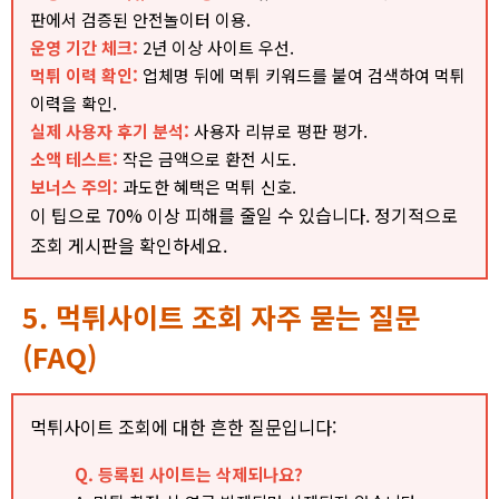
판에서 검증된 안전놀이터 이용.
운영 기간 체크:
2년 이상 사이트 우선.
먹튀 이력 확인:
업체명 뒤에 먹튀 키워드를 붙여 검색하여 먹튀
이력을 확인.
실제 사용자 후기 분석:
사용자 리뷰로 평판 평가.
소액 테스트:
작은 금액으로 환전 시도.
보너스 주의:
과도한 혜택은 먹튀 신호.
이 팁으로 70% 이상 피해를 줄일 수 있습니다. 정기적으로
조회 게시판을 확인하세요.
5. 먹튀사이트 조회 자주 묻는 질문
(FAQ)
먹튀사이트 조회에 대한 흔한 질문입니다:
Q. 등록된 사이트는 삭제되나요?