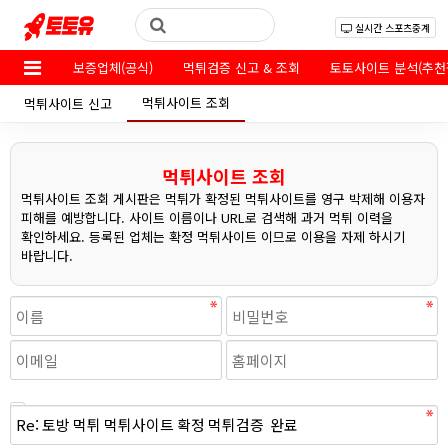
실시간 스포츠중계
보증업체(공식)
먹튀검증 신고 & 조회
토토사이트 분석(추천
먹튀사이트 조회
먹튀사이트 신고
먹튀사이트 조회
먹튀사이트 조회 게시판은 먹튀가 확정된 먹튀사이트를 영구 박제해 이용자
피해를 예방합니다. 사이트 이름이나 URL로 검색해 과거 먹튀 이력을
확인하세요. 등록된 업체는 확정 먹튀사이트 이므로 이용을 자제 하시기
바랍니다.
html