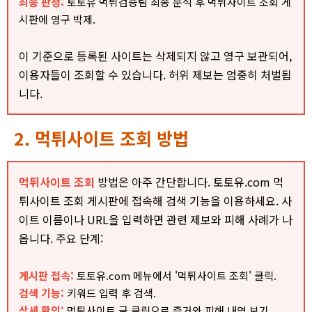
최종 판정:
토토유 먹튀검증팀 최종 분석 후 먹튀사이트 조회 게
시판에 영구 박제.
이 기준으로 등록된 사이트는 삭제되지 않고 영구 보관되어,
이용자들이 조회할 수 있습니다. 허위 제보는 엄중히 처벌됩
니다.
2. 먹튀사이트 조회 방법
먹튀사이트 조회
방법은 아주 간단합니다. 토토유.com 먹
튀사이트 조회 게시판에 접속해 검색 기능을 이용하세요. 사
이트 이름이나 URL을 입력하면 관련 제보와 피해 사례가 나
옵니다. 주요 단계:
게시판 접속:
토토유.com 메뉴에서 '먹튀사이트 조회' 클릭.
검색 기능:
키워드 입력 후 검색.
상세 확인:
먹튀사이트 글 클릭으로 증거와 피해 내역 보기.