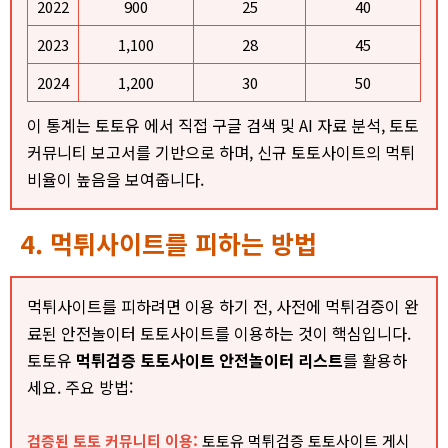
2022
900
25
40
2023
1,100
28
45
2024
1,200
30
50
이 통계는 토토유 에서 직접 구글 검색 및 AI 자료 분석, 토토
커뮤니티 보고서를 기반으로 하며, 신규 토토사이트의 먹튀
비율이 높음을 보여줍니다.
4. 먹튀사이트를 피하는 방법
먹튀사이트를 피하려면 이용 하기 전, 사전에 먹튀검증이 완
료된 안전놀이터 토토사이트를 이용하는 것이 핵심입니다.
토토유
먹튀검증 토토사이트 안전놀이터 리스트
를 활용하
세요. 주요 방법:
검증된 토토 커뮤니티 이용:
토토유 먹튀검증 토토사이트 게시