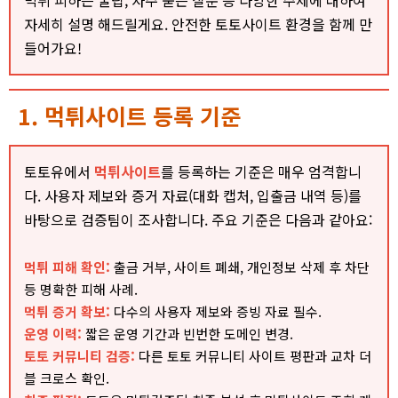
자세히 설명 해드릴게요. 안전한 토토사이트 환경을 함께 만
들어가요!
1. 먹튀사이트 등록 기준
토토유에서
먹튀사이트
를 등록하는 기준은 매우 엄격합니
다. 사용자 제보와 증거 자료(대화 캡처, 입출금 내역 등)를
바탕으로 검증팀이 조사합니다. 주요 기준은 다음과 같아요:
먹튀 피해 확인:
출금 거부, 사이트 폐쇄, 개인정보 삭제 후 차단
등 명확한 피해 사례.
먹튀 증거 확보:
다수의 사용자 제보와 증빙 자료 필수.
운영 이력:
짧은 운영 기간과 빈번한 도메인 변경.
토토 커뮤니티 검증:
다른 토토 커뮤니티 사이트 평판과 교차 더
블 크로스 확인.