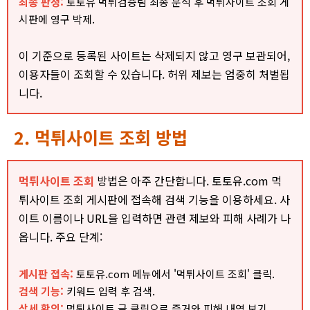
최종 판정:
토토유 먹튀검증팀 최종 분석 후 먹튀사이트 조회 게
시판에 영구 박제.
이 기준으로 등록된 사이트는 삭제되지 않고 영구 보관되어,
이용자들이 조회할 수 있습니다. 허위 제보는 엄중히 처벌됩
니다.
2. 먹튀사이트 조회 방법
먹튀사이트 조회
방법은 아주 간단합니다. 토토유.com 먹
튀사이트 조회 게시판에 접속해 검색 기능을 이용하세요. 사
이트 이름이나 URL을 입력하면 관련 제보와 피해 사례가 나
옵니다. 주요 단계:
게시판 접속:
토토유.com 메뉴에서 '먹튀사이트 조회' 클릭.
검색 기능:
키워드 입력 후 검색.
상세 확인:
먹튀사이트 글 클릭으로 증거와 피해 내역 보기.