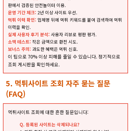
판에서 검증된 안전놀이터 이용.
운영 기간 체크:
2년 이상 사이트 우선.
먹튀 이력 확인:
업체명 뒤에 먹튀 키워드를 붙여 검색하여 먹튀
이력을 확인.
실제 사용자 후기 분석:
사용자 리뷰로 평판 평가.
소액 테스트:
작은 금액으로 환전 시도.
보너스 주의:
과도한 혜택은 먹튀 신호.
이 팁으로 70% 이상 피해를 줄일 수 있습니다. 정기적으로
조회 게시판을 확인하세요.
5. 먹튀사이트 조회 자주 묻는 질문
(FAQ)
먹튀사이트 조회에 대한 흔한 질문입니다:
Q. 등록된 사이트는 삭제되나요?