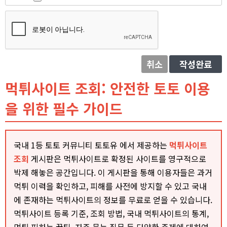
취소
작성완료
먹튀사이트 조회: 안전한 토토 이용
을 위한 필수 가이드
국내 1등 토토 커뮤니티 토토유 에서 제공하는
먹튀사이트
조회
게시판은 먹튀사이트로 확정된 사이트를 영구적으로
박제 해놓은 공간입니다. 이 게시판을 통해 이용자들은 과거
먹튀 이력을 확인하고, 피해를 사전에 방지할 수 있고 국내
에 존재하는 먹튀사이트의 정보를 무료로 얻을 수 있습니다.
먹튀사이트 등록 기준, 조회 방법, 국내 먹튀사이트의 통계,
먹튀 피하는 꿀팁, 자주 묻는 질문 등 다양한 주제에 대하여