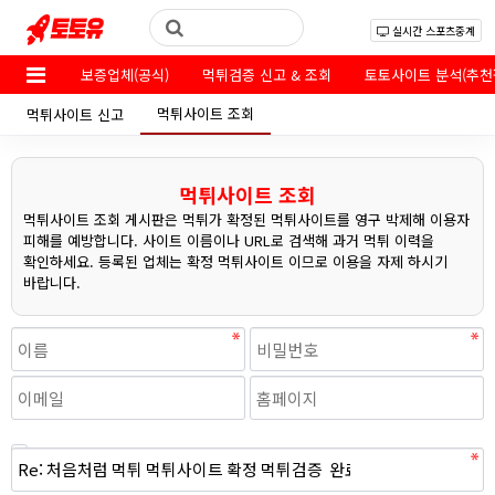
실시간 스포츠중계
보증업체(공식)
먹튀검증 신고 & 조회
토토사이트 분석(추천
먹튀사이트 조회
먹튀사이트 신고
먹튀사이트 조회
먹튀사이트 조회 게시판은 먹튀가 확정된 먹튀사이트를 영구 박제해 이용자
피해를 예방합니다. 사이트 이름이나 URL로 검색해 과거 먹튀 이력을
확인하세요. 등록된 업체는 확정 먹튀사이트 이므로 이용을 자제 하시기
바랍니다.
html