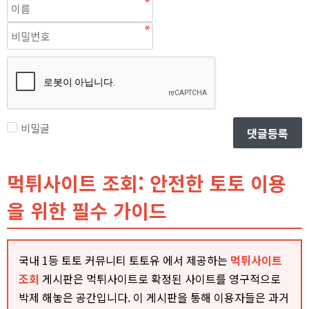
비밀글
댓글등록
먹튀사이트 조회: 안전한 토토 이용
을 위한 필수 가이드
국내 1등 토토 커뮤니티 토토유 에서 제공하는
먹튀사이트
조회
게시판은 먹튀사이트로 확정된 사이트를 영구적으로
박제 해놓은 공간입니다. 이 게시판을 통해 이용자들은 과거