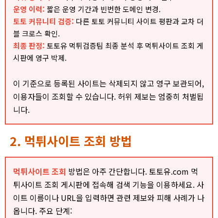
운영 이력:
짧은 운영 기간과 빈번한 도메인 변경.
토토 커뮤니티 검증:
다른 토토 커뮤니티 사이트 평판과 교차 더
블 크로스 확인.
최종 판정:
토토유 먹튀검증팀 최종 분석 후 먹튀사이트 조회 게
시판에 영구 박제.
이 기준으로 등록된 사이트는 삭제되지 않고 영구 보관되어,
이용자들이 조회할 수 있습니다. 허위 제보는 엄중히 처벌됩
니다.
2. 먹튀사이트 조회 방법
먹튀사이트 조회
방법은 아주 간단합니다. 토토유.com 먹
튀사이트 조회 게시판에 접속해 검색 기능을 이용하세요. 사
이트 이름이나 URL을 입력하면 관련 제보와 피해 사례가 나
옵니다. 주요 단계: