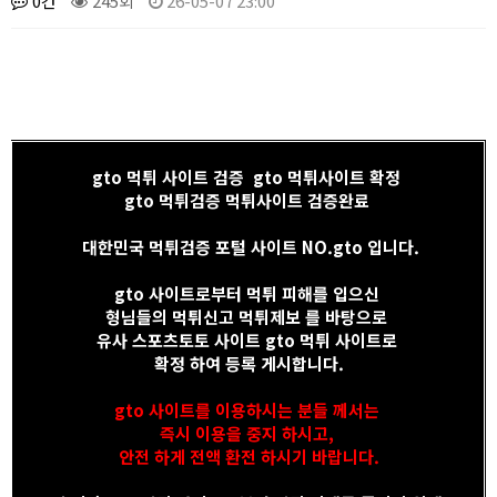
0건
245회
26-05-07 23:00
gto
먹튀
사이트 검증
gto
먹튀사이트 확정
gto 먹튀검증 먹튀사이트 검증완료 ​
대한민국 먹튀검증 포털 사이트 NO.gto 입니다.
gto 사이트로부터 먹튀 피해를 입으신
형님들의
먹튀신고
먹튀제보 를 바탕으로
유사
스포츠토토
사이트
gto 먹튀 사이트로
확정 하여 등록 게시합니다.
gto 사이트를 이용하시는 분들 께서는
즉시 이용을 중지 하시고,
안전 하게 전액 환전 하시기 바랍니다.