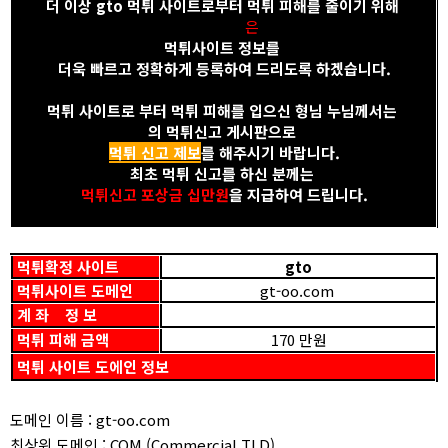
더 이상 gto 먹튀 사이트로부터 먹튀 피해를 줄이기 위해
먹튀검증
은
먹튀사이트 정보를
더욱 빠르고 정확하게 등록하여 드리도록 하겠습니다.
먹튀 사이트로 부터 먹튀 피해를 입으신 형님 누님께서는
의 먹튀신고 게시판으로
먹튀 신고 제보
를 해주시기 바랍니다.
최초 먹튀 신고를 하신 분께는
먹튀신고 포상금 십만원
을 지급하여 드립니다.
먹튀확정 사이트
​gto
먹튀사이트 도메인
gt-oo.com
계 좌 정 보
먹튀 피해 금액
170 만원
먹튀 사이트 도에인 정보
도메인 이름 : gt-oo.com
최상위 도메인 : COM (Commercial TLD)