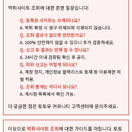
먹튀사이트 조회에 대한 흔한 질문입니다:
Q. 등록된 사이트는 삭제되나요?
A. 먹튀 확정 시 영구 박제되며 삭제되지 않습니다.
Q. 조회 결과가 없으면 안전한가요?
A. 100% 안전하지 않을 수 있으니 추가 검증하세요.
Q. 신고 후 결과는 언제 알 수 있나요?
A. 24시간 이내 검증팀 확인 후 공지.
Q. 허위 신고는 어떻게 되나요?
A. 계정 정지, 개인정보 블랙리스트 등재 등 이용제한 처
벌 적용.
Q. 조회 통계는 어디서 보나요?
A. 게시판 목록에서 확인 가능.
더 궁금한 점은 토토유 커뮤니티 고객센터에 문의주세요.
이상으로
먹튀사이트 조회
에 대한 가이드를 마칩니다. 토토