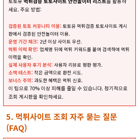
토토유
먹튀검증 토토사이트 안전놀이터 리스트
를 활용하
세요. 주요 방법:
검증된 토토 커뮤니티 이용:
토토유 먹튀검증 토토사이트 게시
판에서 검증된 안전놀이터 이용.
운영 기간 체크:
2년 이상 사이트 우선.
먹튀 이력 확인:
업체명 뒤에 먹튀 키워드를 붙여 검색하여 먹튀
이력을 확인.
실제 사용자 후기 분석:
사용자 리뷰로 평판 평가.
소액 테스트:
작은 금액으로 환전 시도.
보너스 주의:
과도한 혜택은 먹튀 신호.
이 팁으로 70% 이상 피해를 줄일 수 있습니다. 정기적으로
조회 게시판을 확인하세요.
5. 먹튀사이트 조회 자주 묻는 질문
(FAQ)