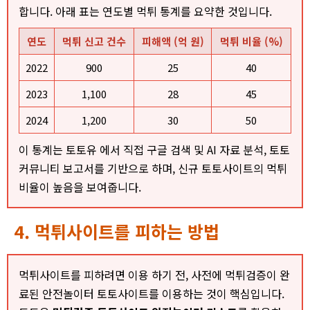
합니다. 아래 표는 연도별 먹튀 통계를 요약한 것입니다.
연도
먹튀 신고 건수
피해액 (억 원)
먹튀 비율 (%)
2022
900
25
40
2023
1,100
28
45
2024
1,200
30
50
이 통계는 토토유 에서 직접 구글 검색 및 AI 자료 분석, 토토
커뮤니티 보고서를 기반으로 하며, 신규 토토사이트의 먹튀
비율이 높음을 보여줍니다.
4. 먹튀사이트를 피하는 방법
먹튀사이트를 피하려면 이용 하기 전, 사전에 먹튀검증이 완
료된 안전놀이터 토토사이트를 이용하는 것이 핵심입니다.