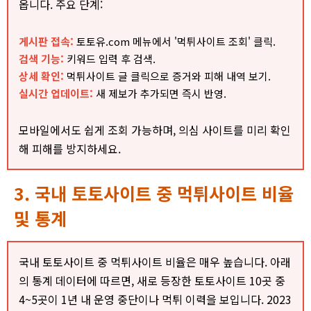
옵니다. 주요 단계:
게시판 접속:
토토유.com 메뉴에서 '먹튀사이트 조회' 클릭.
검색 기능:
키워드 입력 후 검색.
상세 확인:
먹튀사이트 글 클릭으로 증거와 피해 내역 보기.
실시간 업데이트:
새 제보가 추가되면 즉시 반영.
모바일에서도 쉽게 조회 가능하며, 의심 사이트를 미리 확인
해 피해를 방지하세요.
3. 국내 토토사이트 중 먹튀사이트 비율
및 통계
국내 토토사이트 중 먹튀사이트 비율은 매우 높습니다. 아래
의 통계 데이터에 따르면, 새로 등장한 토토사이트 10곳 중
4~5곳이 1년 내 운영 중단이나 먹튀 이력을 보입니다. 2023