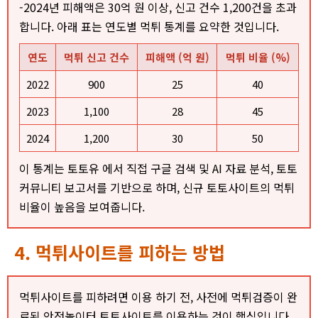
-2024년 피해액은 30억 원 이상, 신고 건수 1,200건을 초과
합니다. 아래 표는 연도별 먹튀 통계를 요약한 것입니다.
연도
먹튀 신고 건수
피해액 (억 원)
먹튀 비율 (%)
2022
900
25
40
2023
1,100
28
45
2024
1,200
30
50
이 통계는 토토유 에서 직접 구글 검색 및 AI 자료 분석, 토토
커뮤니티 보고서를 기반으로 하며, 신규 토토사이트의 먹튀
비율이 높음을 보여줍니다.
4. 먹튀사이트를 피하는 방법
먹튀사이트를 피하려면 이용 하기 전, 사전에 먹튀검증이 완
료된 안전놀이터 토토사이트를 이용하는 것이 핵심입니다.