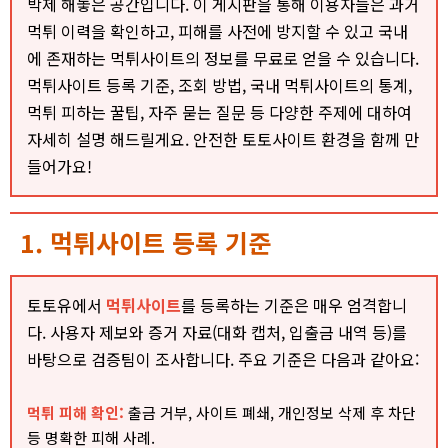
박제 해놓은 공간입니다. 이 게시판을 통해 이용자들은 과거
먹튀 이력을 확인하고, 피해를 사전에 방지할 수 있고 국내
에 존재하는 먹튀사이트의 정보를 무료로 얻을 수 있습니다.
먹튀사이트 등록 기준, 조회 방법, 국내 먹튀사이트의 통계,
먹튀 피하는 꿀팁, 자주 묻는 질문 등 다양한 주제에 대하여
자세히 설명 해드릴게요. 안전한 토토사이트 환경을 함께 만
들어가요!
1. 먹튀사이트 등록 기준
토토유에서
먹튀사이트
를 등록하는 기준은 매우 엄격합니
다. 사용자 제보와 증거 자료(대화 캡처, 입출금 내역 등)를
바탕으로 검증팀이 조사합니다. 주요 기준은 다음과 같아요:
먹튀 피해 확인:
출금 거부, 사이트 폐쇄, 개인정보 삭제 후 차단
등 명확한 피해 사례.