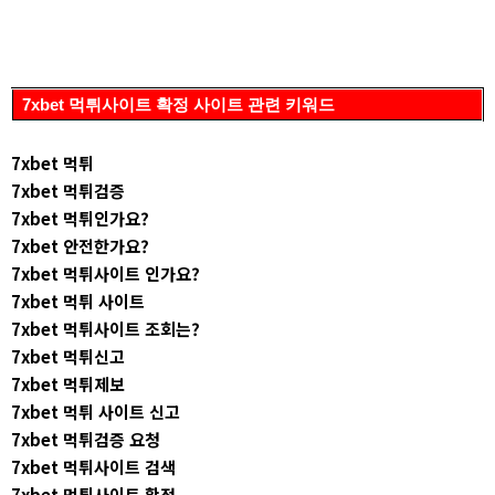
7xbet 먹튀사이트 확정 사이트 관련 키워드
7xbet 먹튀
7xbet 먹튀검증
7xbet 먹튀인가요?
7xbet 안전한가요?
7xbet 먹튀사이트 인가요?
7xbet 먹튀 사이트
7xbet 먹튀사이트 조회는?
7xbet 먹튀신고
7xbet 먹튀제보
7xbet 먹튀 사이트 신고
7xbet 먹튀검증 요청
7xbet 먹튀사이트 검색
7xbet 먹튀사이트 확정