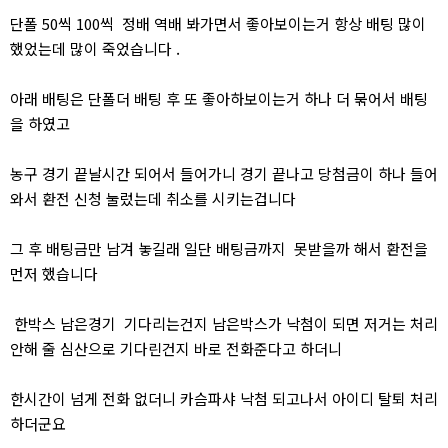
단폴 50씩 100씩 정배 역배 봐가면서 좋아보이는거 항상 배팅 많이
했었는데 많이 죽었습니다 .
아래 배팅은 단폴더 배팅 후 또 좋아하보이는거 하나 더 묶어서 배팅
을 하였고
농구 경기 끝날시간 되어서 들어가니 경기 끝나고 당첨금이 하나 들어
와서 환전 신청 눌렀는데 취소를 시키는겁니다
그 후 배팅금만 남겨 놓길래 일단 배팅금까지 못받을까 해서 환전을
먼저 했습니다
한박스 남은경기 기다리는건지 남은박스가 낙첨이 되면 저거는 처리
안해 줄 심산으로 기다린건지 바로 전화준다고 하더니
한시간이 넘게 전화 없더니 카슴파샤 낙첨 되고나서 아이디 탈퇴 처리
하더군요