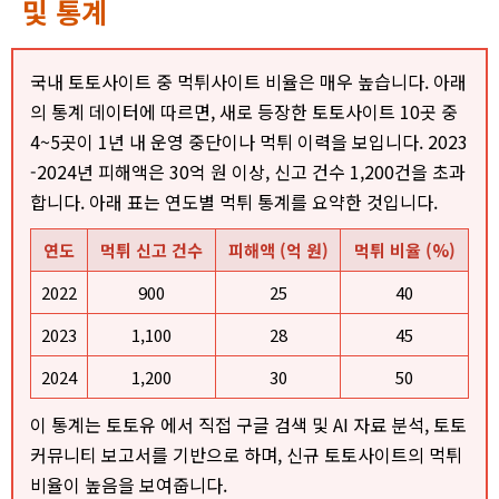
및 통계
국내 토토사이트 중 먹튀사이트 비율은 매우 높습니다. 아래
의 통계 데이터에 따르면, 새로 등장한 토토사이트 10곳 중
4~5곳이 1년 내 운영 중단이나 먹튀 이력을 보입니다. 2023
-2024년 피해액은 30억 원 이상, 신고 건수 1,200건을 초과
합니다. 아래 표는 연도별 먹튀 통계를 요약한 것입니다.
연도
먹튀 신고 건수
피해액 (억 원)
먹튀 비율 (%)
2022
900
25
40
2023
1,100
28
45
2024
1,200
30
50
이 통계는 토토유 에서 직접 구글 검색 및 AI 자료 분석, 토토
커뮤니티 보고서를 기반으로 하며, 신규 토토사이트의 먹튀
비율이 높음을 보여줍니다.