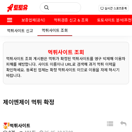
실시간 스포츠중계
보증업체(공식)
먹튀검증 신고 & 조회
토토사이트 분석(추천
먹튀사이트 조회
먹튀사이트 신고
먹튀사이트 조회
먹튀사이트 조회 게시판은 먹튀가 확정된 먹튀사이트를 영구 박제해 이용자
피해를 예방합니다. 사이트 이름이나 URL로 검색해 과거 먹튀 이력을
확인하세요. 등록된 업체는 확정 먹튀사이트 이므로 이용을 자제 하시기
바랍니다.
제이엔제이 먹튀 확정
먹튀사이트