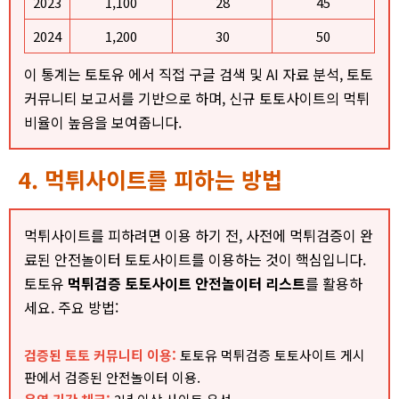
2023
1,100
28
45
2024
1,200
30
50
이 통계는 토토유 에서 직접 구글 검색 및 AI 자료 분석, 토토
커뮤니티 보고서를 기반으로 하며, 신규 토토사이트의 먹튀
비율이 높음을 보여줍니다.
4. 먹튀사이트를 피하는 방법
먹튀사이트를 피하려면 이용 하기 전, 사전에 먹튀검증이 완
료된 안전놀이터 토토사이트를 이용하는 것이 핵심입니다.
토토유
먹튀검증 토토사이트 안전놀이터 리스트
를 활용하
세요. 주요 방법:
검증된 토토 커뮤니티 이용:
토토유 먹튀검증 토토사이트 게시
판에서 검증된 안전놀이터 이용.