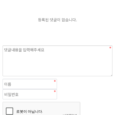
등록된 댓글이 없습니다.