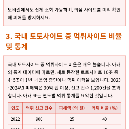
모바일에서도 쉽게 조회 가능하며, 의심 사이트를 미리 확인
해 피해를 방지하세요.
3. 국내 토토사이트 중 먹튀사이트 비율
및 통계
국내 토토사이트 중 먹튀사이트 비율은 매우 높습니다. 아래
의 통계 데이터에 따르면, 새로 등장한 토토사이트 10곳 중
4~5곳이 1년 내 운영 중단이나 먹튀 이력을 보입니다. 2023
-2024년 피해액은 30억 원 이상, 신고 건수 1,200건을 초과
합니다. 아래 표는 연도별 먹튀 통계를 요약한 것입니다.
연도
먹튀 신고 건수
피해액 (억 원)
먹튀 비율 (%)
2022
900
25
40