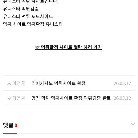
유니스타 먹튀 사이트입니다.
유니스타 먹튀검증
유니스타 먹튀 토토사이트
먹튀 사이트 먹튀확정 유니스타
☞ 먹튀확정 사이트 열람 하러 가기
이전글
리버카지노 먹튀사이트 확정
26.05.12
다음글
명작 먹튀 먹튀사이트 확정 먹튀검증 완료
26.05.12
댓글
0