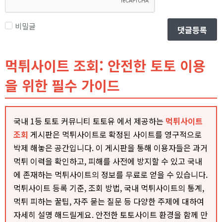
비밀글
댓글등록
먹튀사이트 조회: 안전한 토토 이용
을 위한 필수 가이드
국내 1등 토토 커뮤니티 토토유 에서 제공하는
먹튀사이트
조회
게시판은 먹튀사이트로 확정된 사이트를 영구적으로
박제 해놓은 공간입니다. 이 게시판을 통해 이용자들은 과거
먹튀 이력을 확인하고, 피해를 사전에 방지할 수 있고 국내
에 존재하는 먹튀사이트의 정보를 무료로 얻을 수 있습니다.
먹튀사이트 등록 기준, 조회 방법, 국내 먹튀사이트의 통계,
먹튀 피하는 꿀팁, 자주 묻는 질문 등 다양한 주제에 대하여
자세히 설명 해드릴게요. 안전한 토토사이트 환경을 함께 만