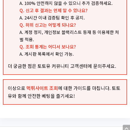
A. 100% 안전하지 않을 수 있으니 추가 검증하세요.
Q. 신고 후 결과는 언제 알 수 있나요?
A. 24시간 이내 검증팀 확인 후 공지.
Q. 허위 신고는 어떻게 되나요?
A. 계정 정지, 개인정보 블랙리스트 등재 등 이용제한 처
벌 적용.
Q. 조회 통계는 어디서 보나요?
A. 게시판 목록에서 확인 가능.
더 궁금한 점은 토토유 커뮤니티 고객센터에 문의주세요.
이상으로
먹튀사이트 조회
에 대한 가이드를 마칩니다. 토토
유와 함께 안전한 베팅을 즐기세요!