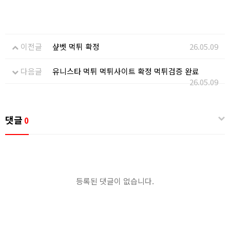
이전글
샾벳 먹튀 확정
26.05.09
다음글
유니스타 먹튀 먹튀사이트 확정 먹튀검증 완료
26.05.09
댓글
0
등록된 댓글이 없습니다.