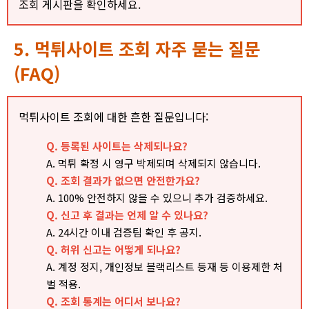
조회 게시판을 확인하세요.
5. 먹튀사이트 조회 자주 묻는 질문
(FAQ)
먹튀사이트 조회에 대한 흔한 질문입니다:
Q. 등록된 사이트는 삭제되나요?
A. 먹튀 확정 시 영구 박제되며 삭제되지 않습니다.
Q. 조회 결과가 없으면 안전한가요?
A. 100% 안전하지 않을 수 있으니 추가 검증하세요.
Q. 신고 후 결과는 언제 알 수 있나요?
A. 24시간 이내 검증팀 확인 후 공지.
Q. 허위 신고는 어떻게 되나요?
A. 계정 정지, 개인정보 블랙리스트 등재 등 이용제한 처
벌 적용.
Q. 조회 통계는 어디서 보나요?