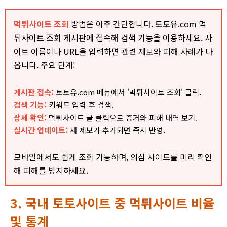
먹튀사이트 조회
방법은 아주 간단합니다. 토토유.com 먹
튀사이트 조회 게시판에 접속해 검색 기능을 이용하세요. 사
이트 이름이나 URL을 입력하면 관련 제보와 피해 사례가 나
옵니다. 주요 단계:
게시판 접속:
토토유.com 메뉴에서 '먹튀사이트 조회' 클릭.
검색 기능:
키워드 입력 후 검색.
상세 확인:
먹튀사이트 글 클릭으로 증거와 피해 내역 보기.
실시간 업데이트:
새 제보가 추가되면 즉시 반영.
모바일에서도 쉽게 조회 가능하며, 의심 사이트를 미리 확인
해 피해를 방지하세요.
3. 국내 토토사이트 중 먹튀사이트 비율
및 통계