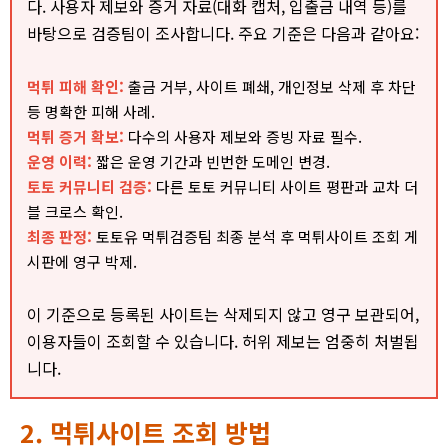
다. 사용자 제보와 증거 자료(대화 캡처, 입출금 내역 등)를
바탕으로 검증팀이 조사합니다. 주요 기준은 다음과 같아요:
먹튀 피해 확인:
출금 거부, 사이트 폐쇄, 개인정보 삭제 후 차단
등 명확한 피해 사례.
먹튀 증거 확보:
다수의 사용자 제보와 증빙 자료 필수.
운영 이력:
짧은 운영 기간과 빈번한 도메인 변경.
토토 커뮤니티 검증:
다른 토토 커뮤니티 사이트 평판과 교차 더
블 크로스 확인.
최종 판정:
토토유 먹튀검증팀 최종 분석 후 먹튀사이트 조회 게
시판에 영구 박제.
이 기준으로 등록된 사이트는 삭제되지 않고 영구 보관되어,
이용자들이 조회할 수 있습니다. 허위 제보는 엄중히 처벌됩
니다.
2. 먹튀사이트 조회 방법