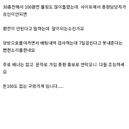
30충전해서 100환전 롤링도 많이돌렸는데 사이트에서 총판담당자가
승인이안되면
환전이 안된다고 말하는데 말이되는소린가요
양방으로몰아가면서 배팅내역 검사하는데 7일걸린다고 못내준다는
뻔한소리를한네요
주로 배너는 없고 문자로 가입 총판 홍보로 연락오니 다들 조심하세
요
돈100도 없는 구멍가게 임니다.....