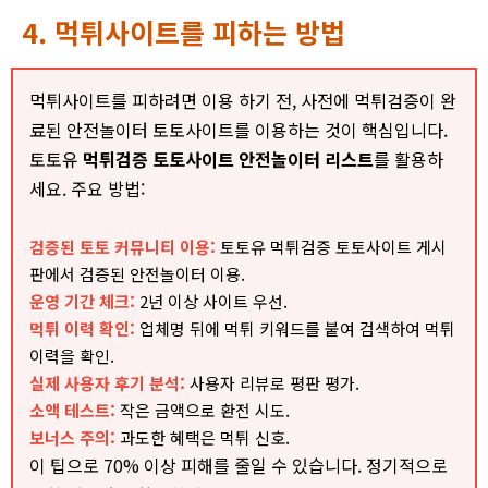
4. 먹튀사이트를 피하는 방법
먹튀사이트를 피하려면 이용 하기 전, 사전에 먹튀검증이 완
료된 안전놀이터 토토사이트를 이용하는 것이 핵심입니다.
토토유
먹튀검증 토토사이트 안전놀이터 리스트
를 활용하
세요. 주요 방법:
검증된 토토 커뮤니티 이용:
토토유 먹튀검증 토토사이트 게시
판에서 검증된 안전놀이터 이용.
운영 기간 체크:
2년 이상 사이트 우선.
먹튀 이력 확인:
업체명 뒤에 먹튀 키워드를 붙여 검색하여 먹튀
이력을 확인.
실제 사용자 후기 분석:
사용자 리뷰로 평판 평가.
소액 테스트:
작은 금액으로 환전 시도.
보너스 주의:
과도한 혜택은 먹튀 신호.
이 팁으로 70% 이상 피해를 줄일 수 있습니다. 정기적으로