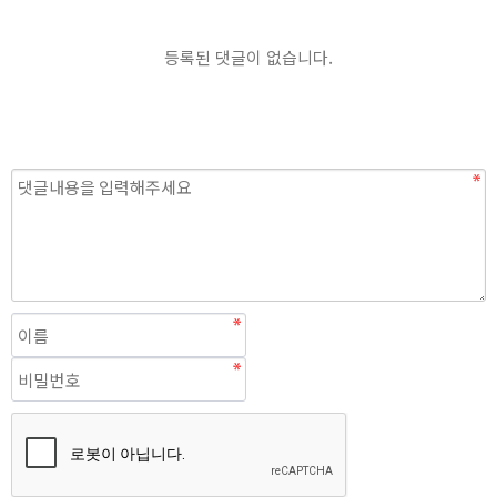
등록된 댓글이 없습니다.