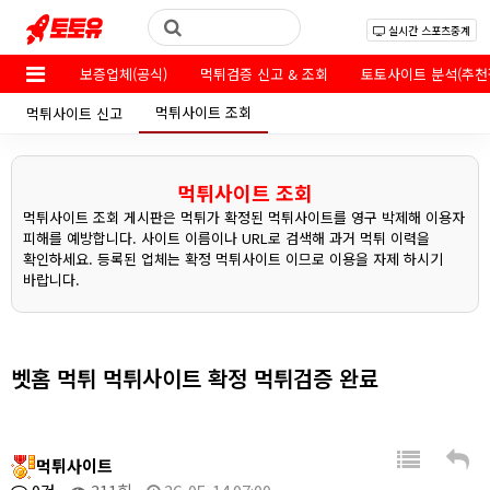
실시간 스포츠중계
보증업체(공식)
먹튀검증 신고 & 조회
토토사이트 분석(추천
먹튀사이트 조회
먹튀사이트 신고
먹튀사이트 조회
먹튀사이트 조회 게시판은 먹튀가 확정된 먹튀사이트를 영구 박제해 이용자
피해를 예방합니다. 사이트 이름이나 URL로 검색해 과거 먹튀 이력을
확인하세요. 등록된 업체는 확정 먹튀사이트 이므로 이용을 자제 하시기
바랍니다.
벳홈 먹튀 먹튀사이트 확정 먹튀검증 완료
먹튀사이트