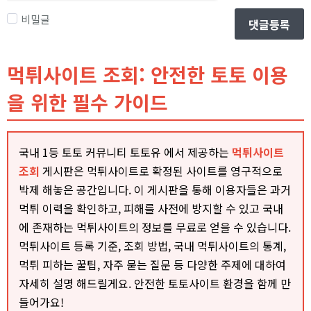
비밀글
댓글등록
먹튀사이트 조회: 안전한 토토 이용
을 위한 필수 가이드
국내 1등 토토 커뮤니티 토토유 에서 제공하는
먹튀사이트
조회
게시판은 먹튀사이트로 확정된 사이트를 영구적으로
박제 해놓은 공간입니다. 이 게시판을 통해 이용자들은 과거
먹튀 이력을 확인하고, 피해를 사전에 방지할 수 있고 국내
에 존재하는 먹튀사이트의 정보를 무료로 얻을 수 있습니다.
먹튀사이트 등록 기준, 조회 방법, 국내 먹튀사이트의 통계,
먹튀 피하는 꿀팁, 자주 묻는 질문 등 다양한 주제에 대하여
자세히 설명 해드릴게요. 안전한 토토사이트 환경을 함께 만
들어가요!