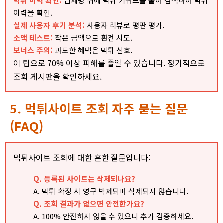
먹튀 이력 확인:
업체명 뒤에 먹튀 키워드를 붙여 검색하여 먹튀
이력을 확인.
실제 사용자 후기 분석:
사용자 리뷰로 평판 평가.
소액 테스트:
작은 금액으로 환전 시도.
보너스 주의:
과도한 혜택은 먹튀 신호.
이 팁으로 70% 이상 피해를 줄일 수 있습니다. 정기적으로
조회 게시판을 확인하세요.
5. 먹튀사이트 조회 자주 묻는 질문
(FAQ)
먹튀사이트 조회에 대한 흔한 질문입니다:
Q. 등록된 사이트는 삭제되나요?
A. 먹튀 확정 시 영구 박제되며 삭제되지 않습니다.
Q. 조회 결과가 없으면 안전한가요?
A. 100% 안전하지 않을 수 있으니 추가 검증하세요.