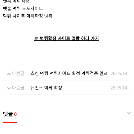
벳홈 먹튀검증
벳홈 먹튀 토토사이트
먹튀 사이트 먹튀확정 벳홈
☞ 먹튀확정 사이트 열람 하러 가기
이전글
스캔 먹튀 먹튀사이트 확정 먹튀검증 완료
26.05.14
다음글
뉴진스 먹튀 확정
26.05.14
댓글
0