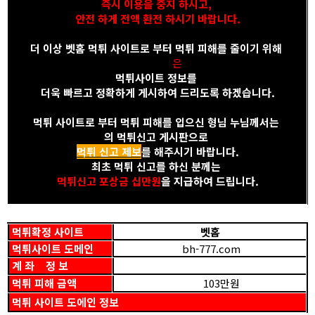
즉시 이용을 중지 하시고,
안전 하게 전액 환전 하시기 바랍니다.
더 이상 벳홈 먹튀 사이트로 부터 먹튀 피해를 줄이기 위해
먹튀검증
은
먹튀사이트 정보를
더욱 빠르고 정확하게 게시하여 드리도록 하겠습니다.
먹튀 사이트로 부터 먹튀 피해를 입으신 형님 누님께서는
의 먹튀신고 게시판으로
먹튀 신고 제보
를 해주시기 바랍니다.
최초 먹튀 신고를 하신 분께는
먹튀신고 포상금 십만원
을 지급하여 드립니다.
먹튀확정 사이트
​벳홈
먹튀사이트 도메인
bh-777.com
계 좌 정 보
먹튀 피해 금액
103만원
먹튀 사이트 도에인 정보