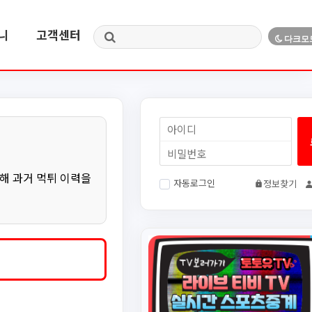
니
고객센터
해 과거 먹튀 이력을
자동로그인
정보찾기