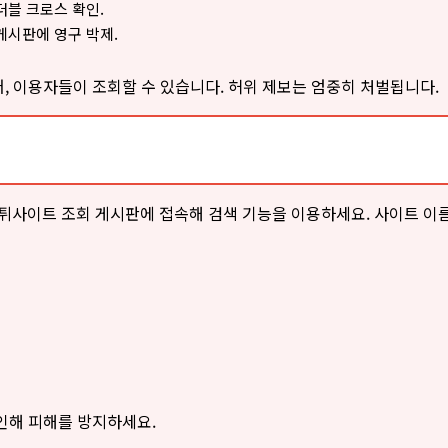
더블 크로스 확인.
게시판에 영구 박제.
, 이용자들이 조회할 수 있습니다. 허위 제보는 엄중히 처벌됩니다.
먹튀사이트 조회 게시판에 접속해 검색 기능을 이용하세요. 사이트 이
인해 피해를 방지하세요.