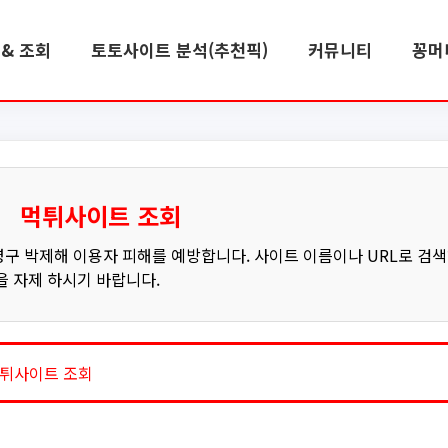
& 조회
토토사이트 분석(추천픽)
커뮤니티
꽁머
먹튀사이트 조회
구 박제해 이용자 피해를 예방합니다. 사이트 이름이나 URL로 검색
을 자제 하시기 바랍니다.
튀사이트 조회