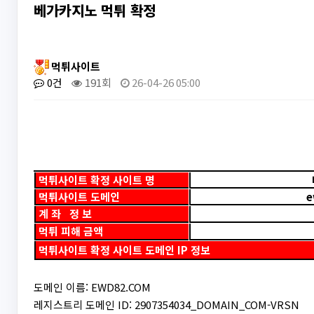
베가카지노 먹튀 확정
먹튀사이트
0건
191회
26-04-26 05:00
먹튀사이트 확정 사이트 명
먹튀사이트 도메인
​
계 좌 정 보
먹튀 피해 금액
먹튀사이트 확정 사이트 도메인 IP 정보
도메인 이름: EWD82.COM
레지스트리 도메인 ID: 2907354034_DOMAIN_COM-VRSN