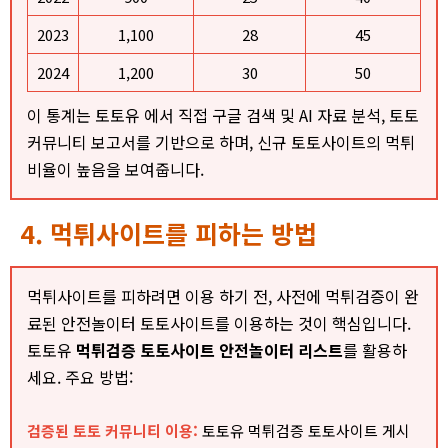
2023
1,100
28
45
2024
1,200
30
50
이 통계는 토토유 에서 직접 구글 검색 및 AI 자료 분석, 토토
커뮤니티 보고서를 기반으로 하며, 신규 토토사이트의 먹튀
비율이 높음을 보여줍니다.
4. 먹튀사이트를 피하는 방법
먹튀사이트를 피하려면 이용 하기 전, 사전에 먹튀검증이 완
료된 안전놀이터 토토사이트를 이용하는 것이 핵심입니다.
토토유
먹튀검증 토토사이트 안전놀이터 리스트
를 활용하
세요. 주요 방법:
검증된 토토 커뮤니티 이용:
토토유 먹튀검증 토토사이트 게시