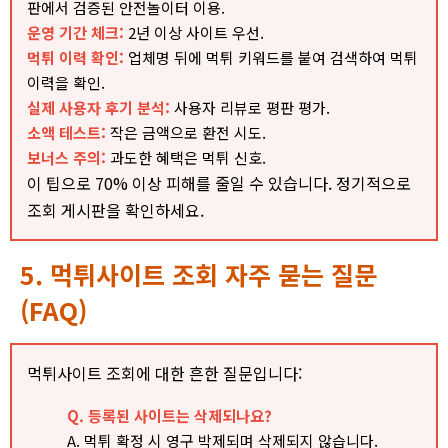
판에서 검증된 안전놀이터 이용.
운영 기간 체크:
2년 이상 사이트 우선.
먹튀 이력 확인:
업체명 뒤에 먹튀 키워드를 붙여 검색하여 먹튀
이력을 확인.
실제 사용자 후기 분석:
사용자 리뷰로 평판 평가.
소액 테스트:
작은 금액으로 환전 시도.
보너스 주의:
과도한 혜택은 먹튀 신호.
이 팁으로 70% 이상 피해를 줄일 수 있습니다. 정기적으로
조회 게시판을 확인하세요.
5. 먹튀사이트 조회 자주 묻는 질문
(FAQ)
먹튀사이트 조회에 대한 흔한 질문입니다:
Q. 등록된 사이트는 삭제되나요?
A. 먹튀 확정 시 영구 박제되며 삭제되지 않습니다.