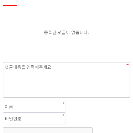
등록된 댓글이 없습니다.