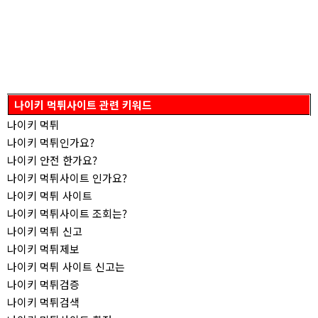
나이키 먹튀사이트 관련 키워드
나이키 먹튀
나이키 먹튀인가요?
나이키 안전 한가요?
나이키 먹튀사이트 인가요?
나이키 먹튀 사이트
나이키 먹튀사이트 조회는?
나이키 먹튀 신고
나이키 먹튀제보
나이키 먹튀 사이트 신고는
나이키 먹튀검증
나이키 먹튀검색