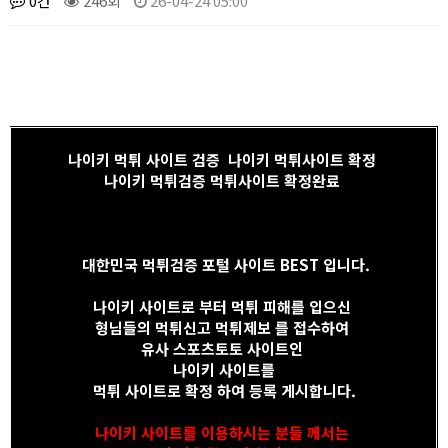
0건
246회
26-04-24 05:00
나이키
먹튀
사이트 검증
나이키
먹튀사이트 확정
나이키 먹튀검증 먹튀사이트 확정완료 ​
대한민국 먹튀검증 포털 사이트 BEST 입니다.
나이키 사이트로 부터 먹튀 피해를 입으신
형님들의
먹튀신고
먹튀제보 를 접수하여
유사
스포츠토토
사이트인
나이키 사이트를
먹튀 사이트로
확정 하여 등록 게시합니다.
나이키 사이트를 이용하시는 분들 께서는