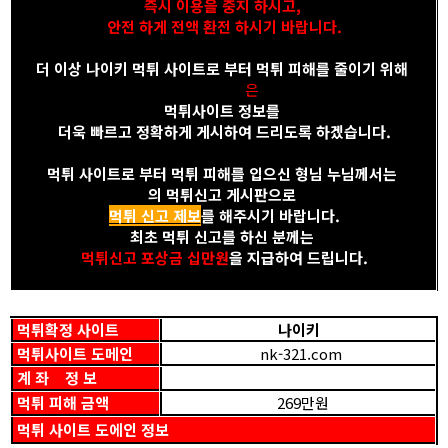
즉시 이용을 중지 하시고,
안전 하게 전액 환전 하시기 바랍니다.
더 이상 나이키 먹튀 사이트로 부터 먹튀 피해를 줄이기 위해
먹튀검증
은
먹튀사이트 정보를
더욱 빠르고 정확하게 게시하여 드리도록 하겠습니다.
먹튀 사이트로 부터 먹튀 피해를 입으신 형님 누님께서는
의 먹튀신고 게시판으로
먹튀 신고 제보
를 해주시기 바랍니다.
최초 먹튀 신고를 하신 분께는
먹튀신고 포상금 십만원
을 지급하여 드립니다.
먹튀확정 사이트
​나이키
먹튀사이트 도메인
nk-321.com
계 좌 정 보
먹튀 피해 금액
269만원
먹튀 사이트 도에인 정보