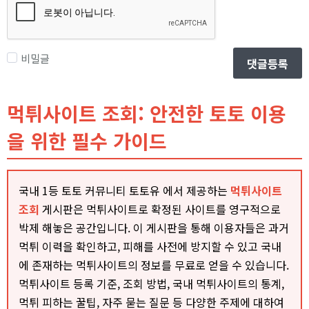
비밀글
댓글등록
먹튀사이트 조회: 안전한 토토 이용
을 위한 필수 가이드
국내 1등 토토 커뮤니티 토토유 에서 제공하는
먹튀사이트
조회
게시판은 먹튀사이트로 확정된 사이트를 영구적으로
박제 해놓은 공간입니다. 이 게시판을 통해 이용자들은 과거
먹튀 이력을 확인하고, 피해를 사전에 방지할 수 있고 국내
에 존재하는 먹튀사이트의 정보를 무료로 얻을 수 있습니다.
먹튀사이트 등록 기준, 조회 방법, 국내 먹튀사이트의 통계,
먹튀 피하는 꿀팁, 자주 묻는 질문 등 다양한 주제에 대하여