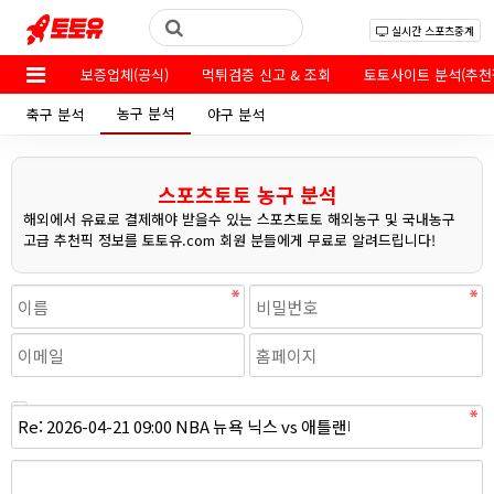
실시간 스포츠중계
보증업체(공식)
먹튀검증 신고 & 조회
토토사이트 분석(추천
농구 분석
축구 분석
야구 분석
스포츠토토 농구 분석
해외에서 유료로 결제해야 받을수 있는 스포츠토토 해외농구 및 국내농구
고급 추천픽 정보를 토토유.com 회원 분들에게 무료로 알려드립니다!
html