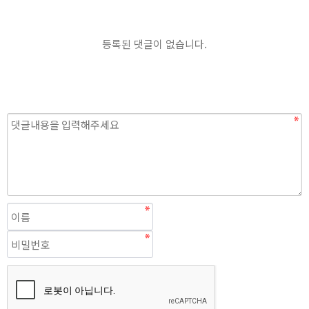
등록된 댓글이 없습니다.