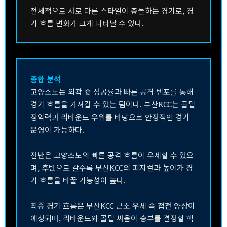
전체적으로 서로 다른 스타일이 충돌하는 경기로, 경
기 흐름 변화가 크게 나타날 수 있다.
종합 분석
고양소노는 외곽 슛 성공률과 빠른 공격 템포를 통해
경기 흐름을 가져갈 수 있는 팀이다. 부산KCC는 골밑
장악력과 리바운드 우위를 바탕으로 안정적인 경기
운영이 가능하다.
전반은 고양소노의 빠른 공격 흐름이 우세할 수 있으
며, 후반으로 갈수록 부산KCC의 피지컬과 높이가 경
기 흐름을 바꿀 가능성이 높다.
최종 경기 흐름은 부산KCC 근소 우세 속 접전 양상이
예상되며, 리바운드와 골밑 싸움이 승부를 결정할 핵