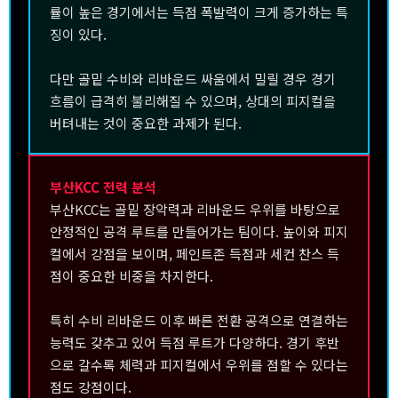
률이 높은 경기에서는 득점 폭발력이 크게 증가하는 특
징이 있다.
다만 골밑 수비와 리바운드 싸움에서 밀릴 경우 경기
흐름이 급격히 불리해질 수 있으며, 상대의 피지컬을
버텨내는 것이 중요한 과제가 된다.
부산KCC 전력 분석
부산KCC는 골밑 장악력과 리바운드 우위를 바탕으로
안정적인 공격 루트를 만들어가는 팀이다. 높이와 피지
컬에서 강점을 보이며, 페인트존 득점과 세컨 찬스 득
점이 중요한 비중을 차지한다.
특히 수비 리바운드 이후 빠른 전환 공격으로 연결하는
능력도 갖추고 있어 득점 루트가 다양하다. 경기 후반
으로 갈수록 체력과 피지컬에서 우위를 점할 수 있다는
점도 강점이다.