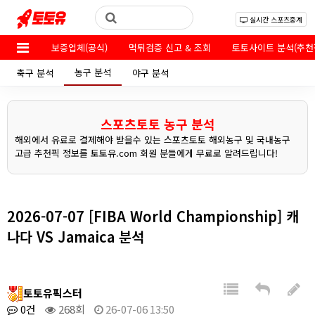
실시간 스포츠중계
보증업체(공식)
먹튀검증 신고 & 조회
토토사이트 분석(추천
농구 분석
축구 분석
야구 분석
스포츠토토 농구 분석
해외에서 유료로 결제해야 받을수 있는 스포츠토토 해외농구 및 국내농구
고급 추천픽 정보를 토토유.com 회원 분들에게 무료로 알려드립니다!
2026-07-07 [FIBA World Championship] 캐
나다 VS Jamaica 분석
토토유픽스터
0건
268회
26-07-06 13:50