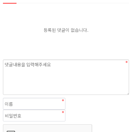
등록된 댓글이 없습니다.