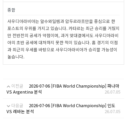
종합
사우디아라비아는 알수와일렘과 압두르라흐만을 중심으로 한
포스트의 우위를 가지고 있습니다. 카타르는 최근 승리를 거뒀지
만 전반전의 공세가 약점이며, 과거 맞대결에서도 사우디아라비
아의 초반 공세에 대처하지 못한 적이 있습니다. 홈 경기의 이점
과 최근의 우세를 바탕으로 사우디아라비아가 승리할 가능성이
높습니다.
이전글
2026-07-06 [FIBA World Championship] 파나마
VS Argentina 분석
26.07.05
다음글
2026-07-06 [FIBA World Championship] 인도
VS 레바논 분석
26.07.05