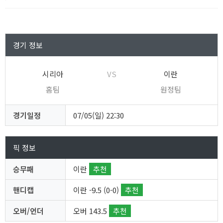
경기 정보
시리아
VS
이란
홈팀
원정팀
경기일정
07/05(일) 22:30
픽 정보
승무패
이란
추천
핸디캡
이란 -9.5 (0-0)
추천
오버/언더
오버 143.5
추천