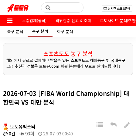
실시간 스포츠중계
보증업체(공식)
먹튀검증 신고 & 조회
토토사이트 분석(추천
농구 분석
축구 분석
야구 분석
스포츠토토 농구 분석
해외에서 유료로 결제해야 받을수 있는 스포츠토토 해외농구 및 국내농구
고급 추천픽 정보를 토토유.com 회원 분들에게 무료로 알려드립니다!
2026-07-03 [FIBA World Championship] 대
한민국 VS 대만 분석
토토유픽스터
0건
93회
26-07-03 00:40