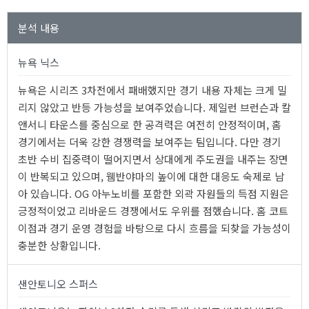
분석 내용
뉴욕 닉스
뉴욕은 시리즈 3차전에서 패배했지만 경기 내용 자체는 크게 밀
리지 않았고 반등 가능성을 보여주었습니다. 제일런 브런슨과 칼
앤서니 타운스를 중심으로 한 공격력은 여전히 안정적이며, 홈
경기에서는 더욱 강한 경쟁력을 보여주는 팀입니다. 다만 경기
초반 수비 집중력이 떨어지면서 상대에게 주도권을 내주는 장면
이 반복되고 있으며, 웸반야마의 높이에 대한 대응도 숙제로 남
아 있습니다. OG 아누노비를 포함한 외곽 자원들의 득점 지원은
긍정적이었고 리바운드 경쟁에서도 우위를 점했습니다. 홈 코트
이점과 경기 운영 경험을 바탕으로 다시 흐름을 되찾을 가능성이
충분한 상황입니다.
샌안토니오 스퍼스