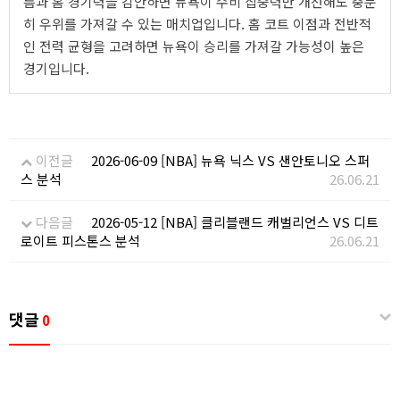
름과 홈 경기력을 감안하면 뉴욕이 수비 집중력만 개선해도 충분
히 우위를 가져갈 수 있는 매치업입니다. 홈 코트 이점과 전반적
인 전력 균형을 고려하면 뉴욕이 승리를 가져갈 가능성이 높은
경기입니다.
이전글
2026-06-09 [NBA] 뉴욕 닉스 VS 샌안토니오 스퍼
스 분석
26.06.21
다음글
2026-05-12 [NBA] 클리블랜드 캐벌리언스 VS 디트
로이트 피스톤스 분석
26.06.21
댓글
0