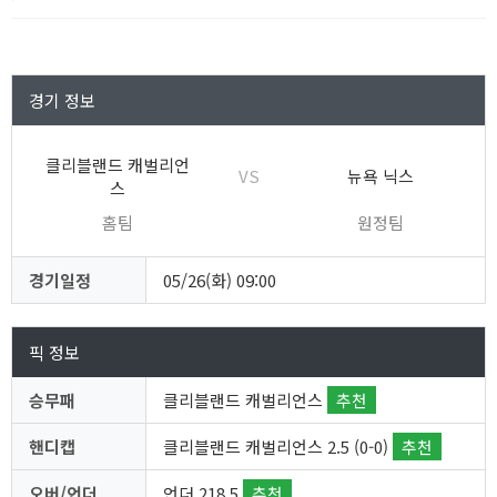
경기 정보
클리블랜드 캐벌리언
VS
뉴욕 닉스
스
홈팀
원정팀
경기일정
05/26(화) 09:00
픽 정보
승무패
클리블랜드 캐벌리언스
추천
핸디캡
클리블랜드 캐벌리언스 2.5 (0-0)
추천
오버/언더
언더 218.5
추천