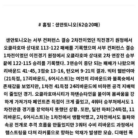
# 홈팀 : 샌안토니오(62승20패)
샌안토니오는 서부 컨퍼런스 결승 2차전이였던 직전경기 원정에서
오클라호마 상대로 113-122 패배를 기록했으며 서부 컨퍼런스 결승
1차전이였던 이전경기 원정에서 오클라호마 상대로 2차 연장전 승부
끝에 122-115 승리를 기록했다. 3연승이 중단 되는 패배가 나왔으며
리바운드 41-45, 3점슛 13-16, 턴오버 9-21의 결과. 빅터 웸반야마
(21득점, 17리바운드, 6어시스트)는 여전히 리바운드와 블록슛에서
존재감을 보였지만, 1차전 41득점 24리바운드에 비하면 공격 지배력
이 줄었던 경기. 오클라호마시티가 하텐슈타인을 붙이며 몸싸움을 강
하게 가져가자 페인트존 득점이 크게 줄었고, 4쿼터 승부처에서도 1
차전만큼 경기를 장악하지 못했던 상황. 또한, 딜런 하퍼(24득점, 11
리바운드, 6어시스트)는 1차전에서 맹활약했고, 2차전에서도 돌파와
속공 전개로 추격 흐름을 만들었지만 3쿼터 수비 리바운드 과정에서
햄스트링을 다쳐 라커룸으로 향하는 악재가 발생한 모습. 디애런 폭