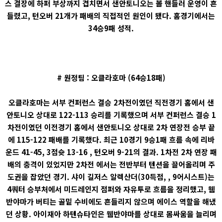
스 결장에 하퍼 부상까지 겹치면서 샌안토니오는 볼 핸들러 운영이 흔
들렸고, 턴오버 21개가 패배의 직접적인 원인이 됐다. 홈경기에서는
34승9패 성적.
# 원정팀 : 오클라호마 (64승18패)
오클라호마는 서부 컨퍼런스 결승 2차전이였던 직전경기 홈에서 샌
안토니오 상대로 122-113 승리를 기록했으며 서부 컨퍼런스 결승 1
차전이였던 이전경기 홈에서 샌안토니오 상대로 2차 연장전 승부 끝
에 115-122 패배를 기록했다. 최근 10경기 9승1패 흐름 속에 리바
운드 41-45, 3점슛 13-16 , 턴오버 9-21의 결과. 1차전 2차 연장 패
배의 충격이 있었지만 2차전 에서는 전반부터 텐션을 끌어올리며 주
도권을 잡았던 경기. 샤이 길저스 알렉산더(30득점, , 9어시스트)는
4쿼터 승부처에서 미드레인지 점퍼와 자유투로 흐름을 정리했고, 웸
반야마가 버티는 골밑 수비에도 흔들리지 않으며 에이스 역할을 해냈
던 상황. 아이재아 하텐슈타인은 웸반야마를 상대로 몸싸움을 늘리며