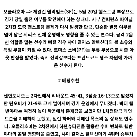
오클라호마 => 제일런 윌리엄스(SF)는 5월 20일 햄스트링 부상으로
경기 당일 출전 여부를 확인해야 하는 상태다. 서부 컨퍼런스 파이널
2차전 도중 햄스트링 문제가 다시 발생한 만큼, 단순한 결장 여부를
넘어 남은 시리즈 전체 운영에도 영향을 줄 수 있는 변수다. 공격 2옵
션 역할을 맡는 선수라 빠질 경우 샤이 길저스 알렉산더의 볼 소유와
득점 부담이 커질 수 있다. 토마스 소버(PF)는 무릎 부상으로 시즌 아
웃 판정을 받았다. 즉시 전력감보다는 프런트코트 뎁스 자원에 가까
운 선수가 된다.
# 베팅추천
샌안토니오는 2차전에서 리바운드 45-41, 3점슛 16-13으로 앞섰지
만 턴오버가 21-9로 크게 벌어지며 경기 운영에서 무너졌다. 빅터 웸
반야마는 여전히 높이 싸움에서 존재감을 보였지만 1차전만큼 페인
트존을 지배하지 못했고, 딜런 하퍼와 디애런 폭스의 몸 상태도 변수
다. 오클라호마는 2차전에서 하텐슈타인을 활용한 수비 변화로 웸반
야마의 골밑 영향력을 줄였고, 샤이 길저스 알렉산더가 4쿼터 승부처