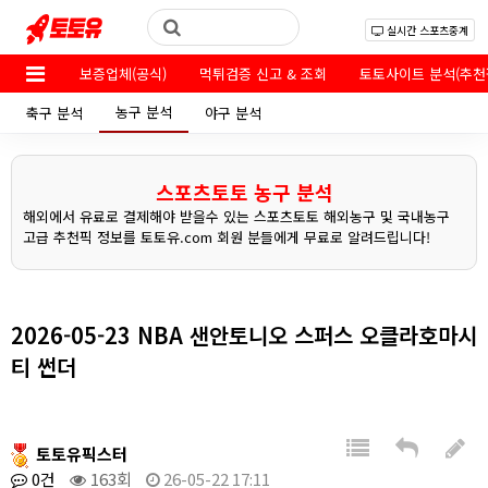
실시간 스포츠중계
보증업체(공식)
먹튀검증 신고 & 조회
토토사이트 분석(추천
농구 분석
축구 분석
야구 분석
스포츠토토 농구 분석
해외에서 유료로 결제해야 받을수 있는 스포츠토토 해외농구 및 국내농구
고급 추천픽 정보를 토토유.com 회원 분들에게 무료로 알려드립니다!
2026-05-23 NBA 샌안토니오 스퍼스 오클라호마시
티 썬더
토토유픽스터
0건
163회
26-05-22 17:11