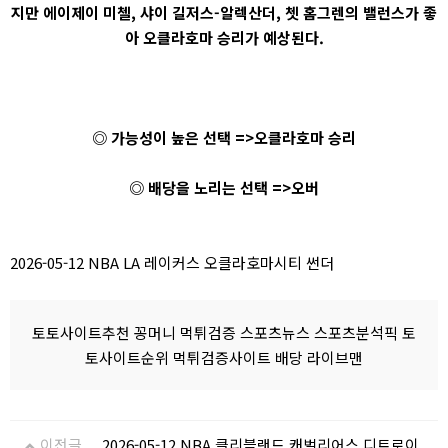
지만 에이제이 미첼, 샤이 길저스-알렉산더, 쳇 홈그렌의 밸런스가 좋
아 오클라호마 승리가 예상된다.
◎ 가능성이 높은 선택 =>오클라호마 승리
◎ 배당을 노리는 선택 =>오버
2026-05-12 NBA LA 레이커스 오클라호마시티 썬더
토토사이트추천 꽁머니 먹튀검증 스포츠뉴스 스포츠분석픽 토
토사이트순위 먹튀검증사이트 배당 라이브맨
이전글
2026-05-12 NBA 클리블랜드 캐벌리어스 디트로이