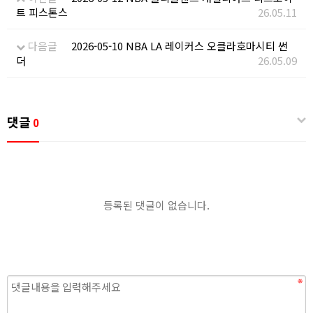
트 피스톤스
26.05.11
다음글
2026-05-10 NBA LA 레이커스 오클라호마시티 썬
더
26.05.09
댓글
0
등록된 댓글이 없습니다.