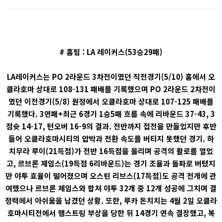
# 홈팀 : LA 레이커스(53승29패)
LA레이커스는 PO 2라운드 3차전이였던 직전경기(5/10) 홈에서 오
클라호마 상대로 108-131 패배를 기록했으며 PO 2라운드 2차전이
였던 이전경기(5/8) 원정에서 오클라호마 상대로 107-125 패배를
기록했다. 3연패+최근 6경기 1승5패 흐름 속에 리바운드 37-43, 3
점슛 14-17, 턴오버 16-9의 결과. 전반까지 접전을 만들었지만 후반
들어 오클라호마시티의 압박과 전환 속도를 버티지 못했던 경기. 하
치무라 루이(21득점)가 전반 16득점을 올리며 공격의 활로를 열었
고, 르브론 제임스(19득점 6리바운드)는 경기 조율과 돌파로 버텼지
만 야투 효율이 떨어졌으며 오스틴 리브스(17득점)도 공격 전개에 관
여했으나 르브론 제임스와 합쳐 야투 32개 중 12개 성공에 그치며 결
정력에서 아쉬움을 남겼던 상황. 또한, 루카 돈치치는 4월 2일 오클라
호마시티전에서 햄스트링 부상을 당한 뒤 14경기 연속 결장했고, 복