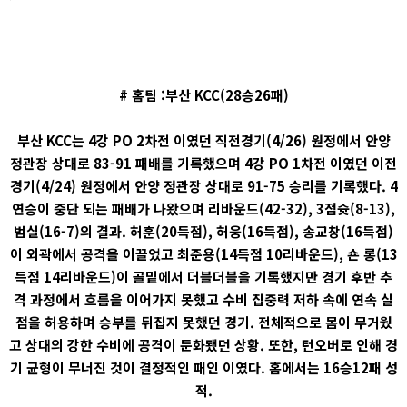
# 홈팀 :부산 KCC(28승26패)
부산 KCC는 4강 PO 2차전 이였던 직전경기(4/26) 원정에서 안양
정관장 상대로 83-91 패배를 기록했으며 4강 PO 1차전 이였던 이전
경기(4/24) 원정에서 안양 정관장 상대로 91-75 승리를 기록했다. 4
연승이 중단 되는 패배가 나왔으며 리바운드(42-32), 3점슛(8-13),
범실(16-7)의 결과. 허훈(20득점), 허웅(16득점), 송교창(16득점)
이 외곽에서 공격을 이끌었고 최준용(14득점 10리바운드), 숀 롱(13
득점 14리바운드)이 골밑에서 더블더블을 기록했지만 경기 후반 추
격 과정에서 흐름을 이어가지 못했고 수비 집중력 저하 속에 연속 실
점을 허용하며 승부를 뒤집지 못했던 경기. 전체적으로 몸이 무거웠
고 상대의 강한 수비에 공격이 둔화됐던 상황. 또한, 턴오버로 인해 경
기 균형이 무너진 것이 결정적인 패인 이였다. 홈에서는 16승12패 성
적.