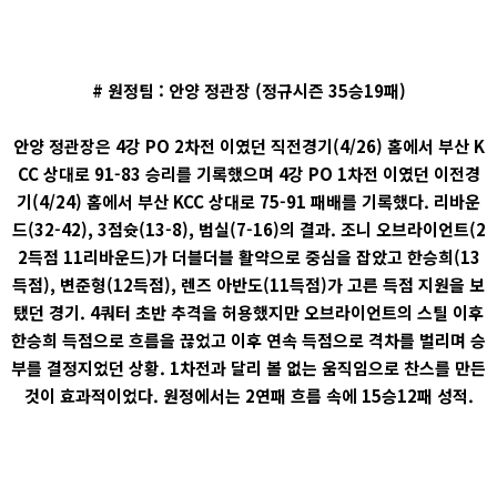
# 원정팀 : 안양 정관장 (정규시즌 35승19패)
안양 정관장은 4강 PO 2차전 이였던 직전경기(4/26) 홈에서 부산 K
CC 상대로 91-83 승리를 기록했으며 4강 PO 1차전 이였던 이전경
기(4/24) 홈에서 부산 KCC 상대로 75-91 패배를 기록했다. 리바운
드(32-42), 3점슛(13-8), 범실(7-16)의 결과. 조니 오브라이언트(2
2득점 11리바운드)가 더블더블 활약으로 중심을 잡았고 한승희(13
득점), 변준형(12득점), 렌즈 아반도(11득점)가 고른 득점 지원을 보
탰던 경기. 4쿼터 초반 추격을 허용했지만 오브라이언트의 스틸 이후
한승희 득점으로 흐름을 끊었고 이후 연속 득점으로 격차를 벌리며 승
부를 결정지었던 상황. 1차전과 달리 볼 없는 움직임으로 찬스를 만든
것이 효과적이었다. 원정에서는 2연패 흐름 속에 15승12패 성적.