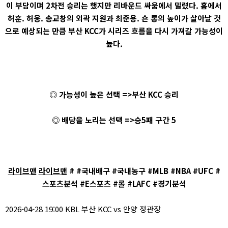
이 부담이며 2차전 승리는 했지만 리바운드 싸움에서 밀렸다. 홈에서
허훈. 허웅. 송교창의 외곽 지원과 최준용. 숀 롱의 높이가 살아날 것
으로 예상되는 만큼 부산 KCC가 시리즈 흐름을 다시 가져갈 가능성이
높다.
◎ 가능성이 높은 선택 =>부산 KCC 승리
◎ 배당을 노리는 선택 =>승5패 구간 5
라이브맨
라이브맨
# #국내배구 #국내농구 #MLB #NBA #UFC #
스포츠분석 #E스포츠 #롤 #LAFC #경기분석
2026-04-28 19:00 KBL 부산 KCC vs 안양 정관장