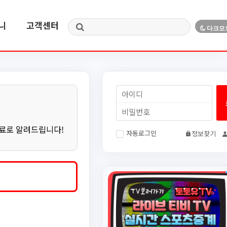
니
고객센터
무료로 알려드립니다!
자동로그인
정보찾기