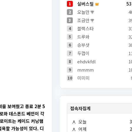
실버스틸
53
1
오늘만
4
2
조금만
3
3
블랙스타
3
4
드루와
3
5
승부샷
3
6
두껍이
1
7
ehdvkfdl
1
8
mmmm
1
9
미미미
10
력을 보여줬고 종료 2분 5
접속자집계
케로와 데스몬드 베인이 각
트로이트는 케이드 커닝햄
오늘
설욕할 가능성이 있다. 디
어제