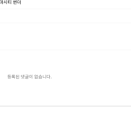
라호마시티 썬더
등록된 댓글이 없습니다.