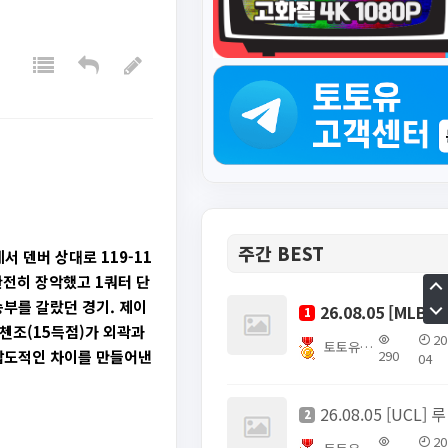
주간 BEST
서 덴버 상대로 119-11
 완전히 장악했고 1쿼터 단
승부를 갈랐던 경기. 제이
1
첸조(15득점)가 외곽과
20
토토유픽스터
290
 압도적인 차이를 만들어낸
04
26.08
2
20