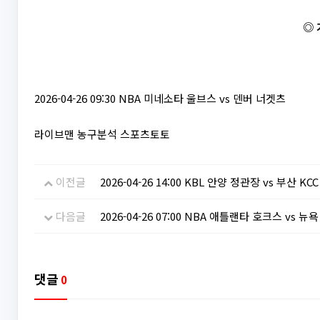
◎ 
2026-04-26 09:30 NBA 미네소타 울브스 vs 덴버 너겟츠
라이브맨 농구분석 스포츠토토
이전글
2026-04-26 14:00 KBL 안양 정관장 vs 부산 KCC
다음글
2026-04-26 07:00 NBA 애틀랜타 호크스 vs 뉴
댓글
0